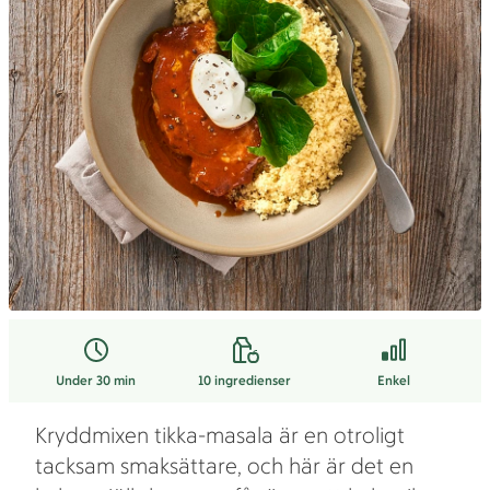
Under 30 min
10
ingredienser
Enkel
Kryddmixen tikka-masala är en otroligt
tacksam smaksättare, och här är det en