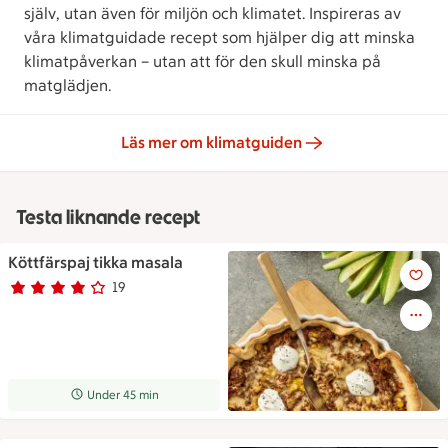
själv, utan även för miljön och klimatet. Inspireras av
våra klimatguidade recept som hjälper dig att minska
klimatpåverkan – utan att för den skull minska på
matglädjen.
Läs mer om klimatguiden
Testa liknande recept
Köttfärspaj tikka masala
Köttfärspaj tikka masala
19
Betyg 3.9 av 5.
19 personer har röstat
Receptet tar Under 45 min att tillaga
Under 45 min