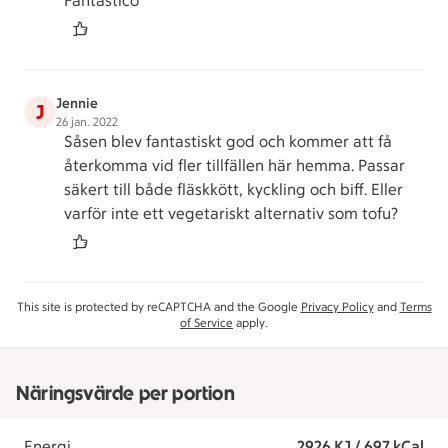
Fantastico
Jennie
J
26 jan. 2022
Såsen blev fantastiskt god och kommer att få
återkomma vid fler tillfällen här hemma. Passar
säkert till både fläskkött, kyckling och biff. Eller
varför inte ett vegetariskt alternativ som tofu?
This site is protected by reCAPTCHA and the Google
Privacy Policy
and
Terms
of Service
apply.
Näringsvärde per portion
Energi
2926 KJ / 697 kCal