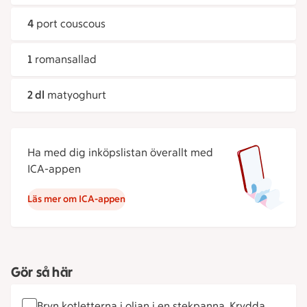
4
port couscous
1
romansallad
2 dl
matyoghurt
Ha med dig inköpslistan överallt med
ICA-appen
Läs mer om ICA-appen
Gör så här
Bryn kotletterna i oljan i en stekpanna. Krydda