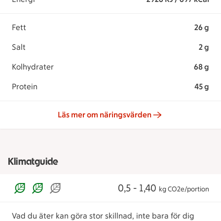
Fett
26 g
Salt
2 g
Kolhydrater
68 g
Protein
45 g
Läs mer om näringsvärden
Klimatguide
0,5 - 1,40
kg CO2e/portion
Vad du äter kan göra stor skillnad, inte bara för dig