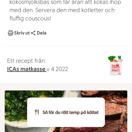
kokosmjölksbas som får äran att kokas ihop
med den. Servera den med kotletter och
fluffig couscous!
Skriv ut
Dela
Ett recept från:
ICAs matkasse
v 4 2022