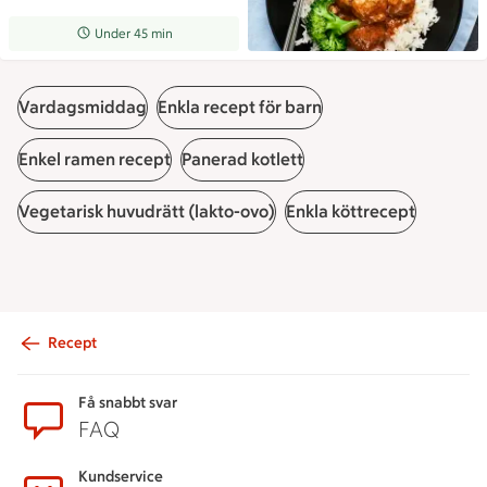
Receptet tar Under 45 min att tillaga
Under 45 min
Vardagsmiddag
Enkla recept för barn
Enkel ramen recept
Panerad kotlett
Vegetarisk huvudrätt (lakto-ovo)
Enkla köttrecept
Recept
Sidfot
Få snabbt svar
FAQ
Kundservice