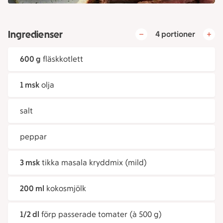
Ingredienser
4 portioner
600 g
fläskkotlett
1 msk
olja
salt
peppar
3 msk
tikka masala kryddmix (mild)
200 ml
kokosmjölk
1/2 dl
förp passerade tomater (à 500 g)