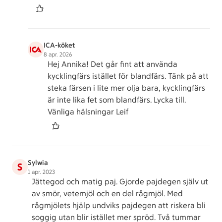
ICA-köket
8 apr. 2026
Hej Annika! Det går fint att använda
kycklingfärs istället för blandfärs. Tänk på att
steka färsen i lite mer olja bara, kycklingfärs
är inte lika fet som blandfärs. Lycka till.
Vänliga hälsningar Leif
Sylwia
S
1 apr. 2023
Jättegod och matig paj. Gjorde pajdegen själv ut
av smör, vetemjöl och en del rågmjöl. Med
rågmjölets hjälp undviks pajdegen att riskera bli
soggig utan blir istället mer spröd. Två tummar