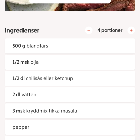
Ingredienser
4 portioner
500 g
blandfärs
1/2 msk
olja
1/2 dl
chilisås eller ketchup
2 dl
vatten
3 msk
kryddmix tikka masala
peppar