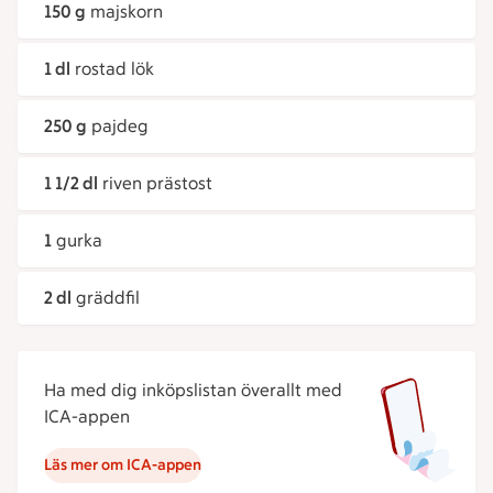
150 g
majskorn
1 dl
rostad lök
250 g
pajdeg
1 1/2 dl
riven prästost
1
gurka
2 dl
gräddfil
Ha med dig inköpslistan överallt med
ICA-appen
Läs mer om ICA-appen