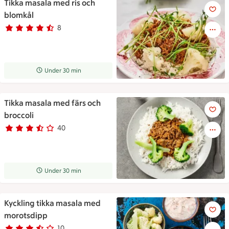
Tikka masala med ris och
Tikka masala med ris och blo
blomkål
8
Betyg 4.1 av 5.
8 personer har röstat
Receptet tar Under 30 min att tillaga
Under 30 min
Tikka masala med färs och
Tikka masala med färs och bro
broccoli
40
Betyg 3.3 av 5.
40 personer har röstat
Receptet tar Under 30 min att tillaga
Under 30 min
Kyckling tikka masala med
Kyckling tikka masala med mo
morotsdipp
10