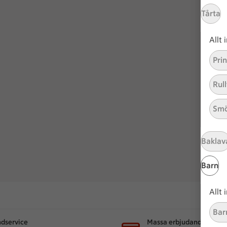
Tårta
Allt
Pri
Rull
Smö
Baklav
Barn
Allt
Bar
dservice
Massa erbjudanden