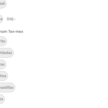
oli
tt tillaga
t har Medel svårighetsgrad
el
Receptet tar Under 30 min att tillaga
Under 30 min
Receptet har Medel svårighetsg
Medel
ex
Dölj -
 inom Tex-mex
rito
Mors dag mellanöstern
hiladas
Visa alla kategorier
tas
hos
sadillas
os