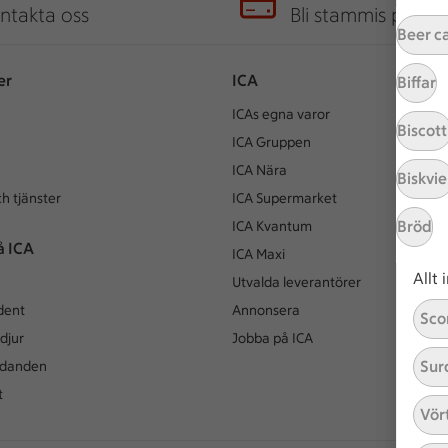
ntakta oss
Bli stammis på IC
Beer c
er
ICA
Biffar
ICAs egna varor
Biscott
ICA Gruppen
ICA Nära
Biskvie
h tjänster
ICA Supermarket
Bröd
ICA Kvantum
å ICA
ICA Maxi
Allt
Utvalda leverantörer
dent
Annonsera
Sco
djur
Jobba på ICA
Sur
udanden
t
Vör