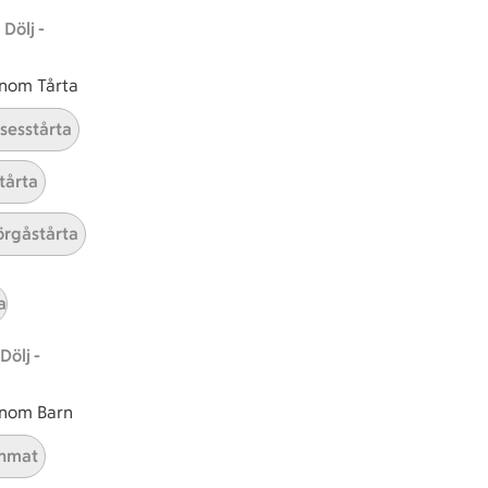
Dölj -
 inom Tårta
nsesstårta
tårta
rgåstårta
a
Dölj -
 inom Barn
nmat
ICAs inspirationsmejl