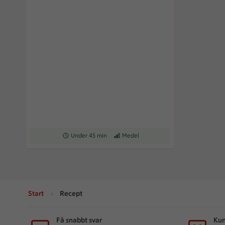
Receptet tar Under 45 min att tillaga
Under 45 min
Receptet har Medel svårighetsgrad
Medel
Start
Recept
Sidfot
Få snabbt svar
Kun