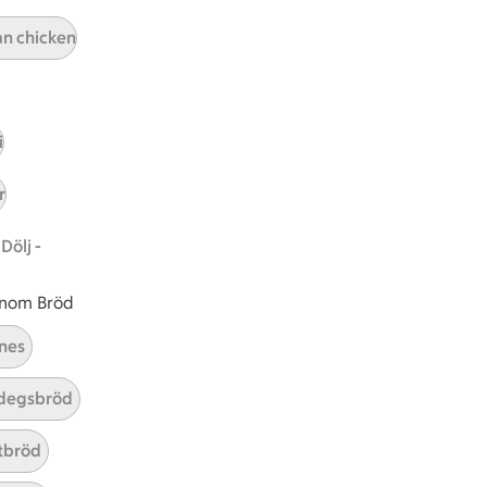
A
Prenumerera
an chicken
Hållbarhet
ICA Stiftelsen
i
En god morgondag
r
Kundservice
Dölj -
Reklamera
Återkallelser
 inom Bröd
Spärra eller beställ nytt ICA-kort
Behandling av personuppgifter
nes
Hantera cookies
degsbröd
tbröd