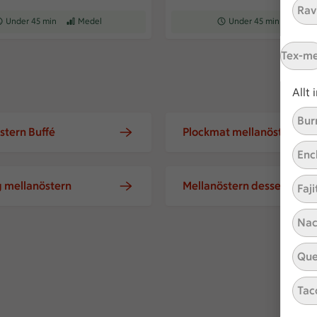
Ravi
ceptet tar Under 45 min att tillaga
Under 45 min
Receptet har Medel svårighetsgrad
Medel
Receptet tar Under 45 min a
Under 45 min
Recepte
Med
Tex-m
Allt
Bur
stern Buffé
Plockmat mellanöstern
Enc
g mellanöstern
Mellanöstern dessert
Faji
Nac
Que
Tac