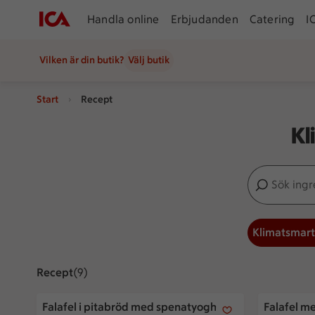
Handla online
Erbjudanden
Catering
I
Vilken är din butik?
Välj butik
Start
Recept
Kl
Sök ingredien
Inga förslag
Klimatsmart
Recept
Visar 9 stycken
(9)
Falafel i pitabröd med spenatyoghurt
Falafel me
Falafel i pitabröd med spenatyoghurt
Falafel m