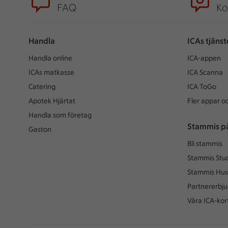
FAQ
Ko
Handla
ICAs tjänst
Handla online
ICA-appen
ICAs matkasse
ICA Scanna
Catering
ICA ToGo
Apotek Hjärtat
Fler appar oc
Handla som företag
Stammis p
Gaston
Bli stammis
Stammis Stu
Stammis Hus
Partnererbj
Våra ICA-kor