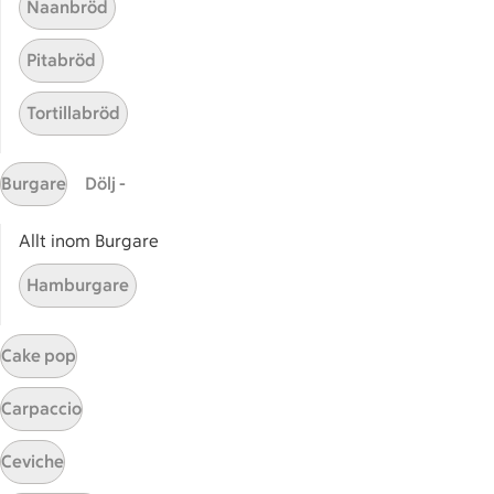
Naanbröd
ICAs tjänster
Pitabröd
ICA-appen
ICA Scanna
Tortillabröd
ICA ToGo
Fler appar och tjänster
Burgare
Dölj -
Stammis på ICA
Allt inom Burgare
Bli stammis
Hamburgare
Stammis Student
Stammis Husdjur
Partnererbjudanden
Cake pop
Våra ICA-kort
Carpaccio
ICA
Ceviche
ICAs egna varor