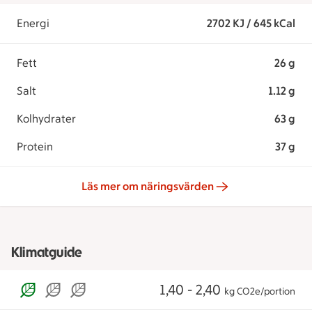
Energi
2702 KJ / 645 kCal
Fett
26 g
Salt
1.12 g
Kolhydrater
63 g
Protein
37 g
Läs mer om näringsvärden
Klimatguide
1,40 - 2,40
kg CO2e/portion