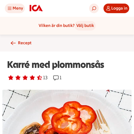
Meny
Logga in
Vilken är din butik?
Välj butik
Recept
Karré med plommonsås
Betyg 4.3 av 5.
13 personer har röstat
13
Receptet har 1 kommentarer
1