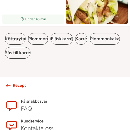
Receptet tar Under 45 min att tillaga
Under 45 min
Köttgryta
Plommon
Fläskkarré
Karré
Plommonkaka
Sås till karré
Recept
Sidfot
Få snabbt svar
FAQ
Kundservice
Kontakta oss