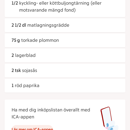
1/2
kyckling- eller köttbuljongtärning (eller
motsvarande mängd fond)
2 1/2 dl
matlagningsgrädde
75 g
torkade plommon
2
lagerblad
2 tsk
sojasås
1
röd paprika
Ha med dig inköpslistan överallt med
ICA-appen
Läs mer om ICA-appen