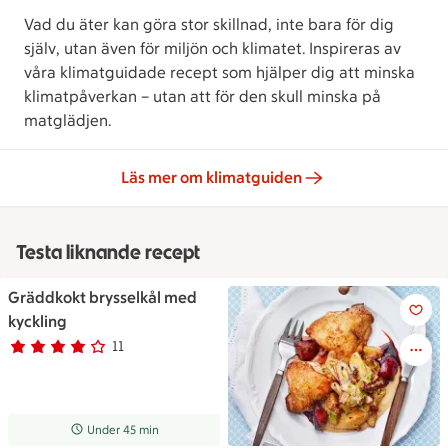
Vad du äter kan göra stor skillnad, inte bara för dig
själv, utan även för miljön och klimatet. Inspireras av
våra klimatguidade recept som hjälper dig att minska
klimatpåverkan – utan att för den skull minska på
matglädjen.
Läs mer om klimatguiden
Testa liknande recept
Gräddkokt brysselkål med
Gräddkokt brysselkål med kyc
kyckling
11
Betyg 3.9 av 5.
11 personer har röstat
Receptet tar Under 45 min att tillaga
Under 45 min