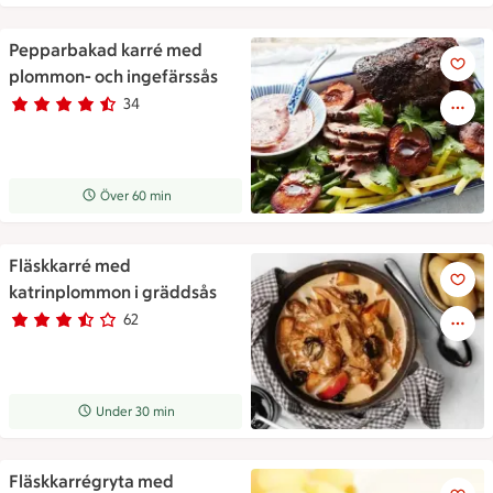
Pepparbakad karré med
Pepparbakad karré med plomm
plommon- och ingefärssås
34
Betyg 4.5 av 5.
34 personer har röstat
Receptet tar Över 60 min att tillaga
Över 60 min
Fläskkarré med
Fläskkarré med katrinplommo
katrinplommon i gräddsås
62
Betyg 3.6 av 5.
62 personer har röstat
Receptet tar Under 30 min att tillaga
Under 30 min
Fläskkarrégryta med
Fläskkarrégryta med plommon 