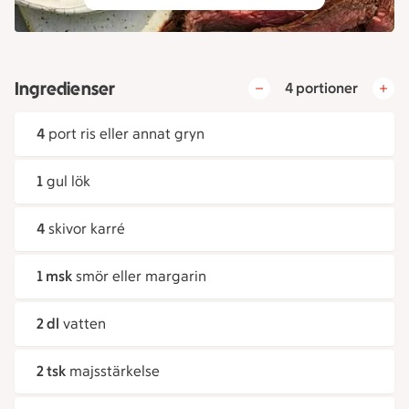
Ingredienser
4 portioner
4
port ris eller annat gryn
1
gul lök
4
skivor karré
1 msk
smör eller margarin
2 dl
vatten
2 tsk
majsstärkelse