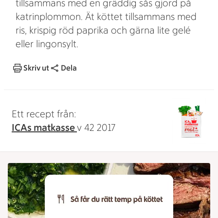
tillsammans med en gräddig sås gjord på
katrinplommon. Ät köttet tillsammans med
ris, krispig röd paprika och gärna lite gelé
eller lingonsylt.
Skriv ut
Dela
Ett recept från:
ICAs matkasse
v 42 2017