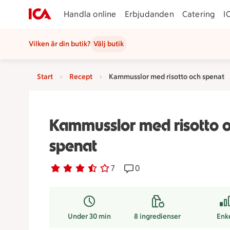
Handla online
Erbjudanden
Catering
I
Vilken är din butik?
Välj butik
Start
Recept
Kammusslor med risotto och spenat
Kammusslor med risotto 
spenat
Betyg 3.3 av 5.
7 personer har röstat
7
Receptet har 0 kommentare
0
Under 30 min
8
ingredienser
Enk