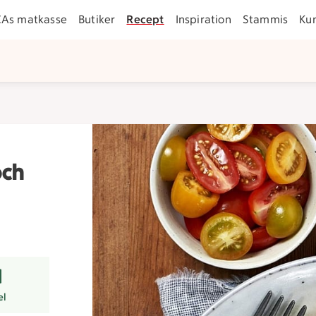
CAs matkasse
Butiker
Recept
Inspiration
Stammis
Ku
och
r
el