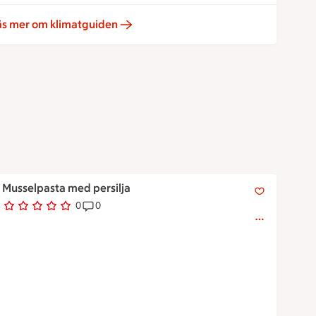
äs mer om klimatguiden
Musselpasta med persilja
Musselpasta med persilja
0
0
0 personer har röstat
Receptet har 0 kommentarer