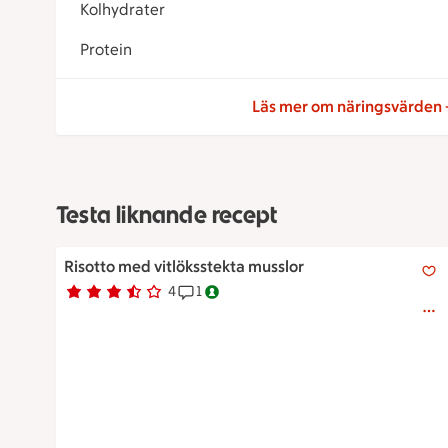
Kolhydrater
Protein
Läs mer om näringsvärden
Testa liknande recept
Risotto med vitlöksstekta musslor
Risotto med vitlöksstekta musslor
4
1
Betyg 3.5 av 5.
4 personer har röstat
Receptet har 1 kommentarer
Nyckelhålsmärkt.