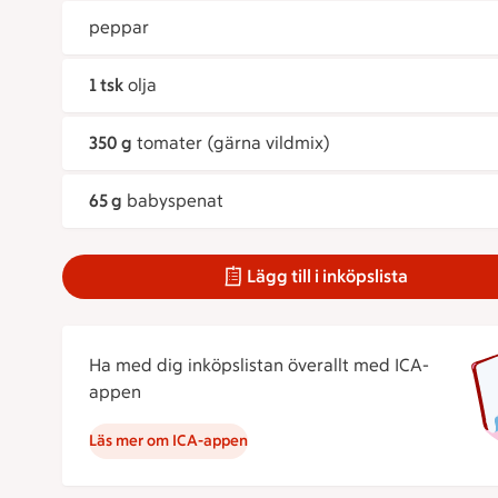
peppar
1 tsk
olja
350 g
tomater (gärna vildmix)
65 g
babyspenat
Lägg till i inköpslista
Ha med dig inköpslistan överallt med ICA-
appen
Läs mer om ICA-appen