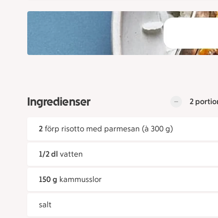
Ingredienser
2 portio
2
förp risotto med parmesan (à 300 g)
1/2 dl
vatten
150 g
kammusslor
salt