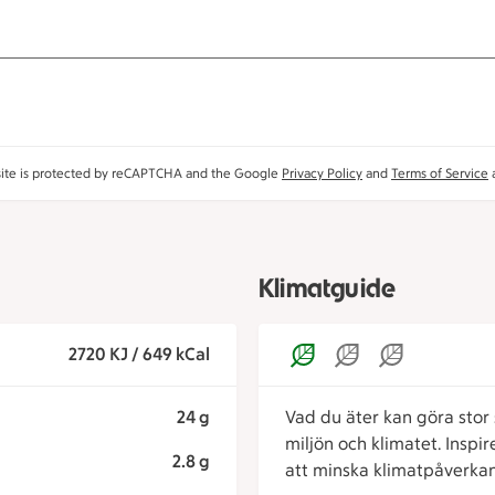
site is protected by reCAPTCHA and the Google
Privacy Policy
and
Terms of Service
a
Klimatguide
2720 KJ / 649 kCal
24 g
Vad du äter kan göra stor s
miljön och klimatet. Inspi
2.8 g
att minska klimatpåverkan