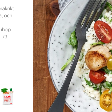
makrikt
a, och
 ihop
jut!