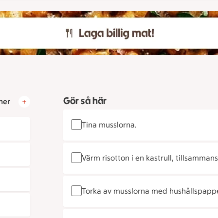
Gör så här
ner
Tina musslorna.
Värm risotton i en kastrull, tillsamman
Torka av musslorna med hushållspappe