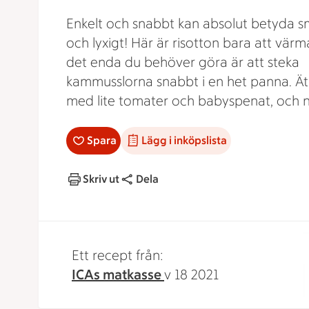
Enkelt och snabbt kan absolut betyda s
och lyxigt! Här är risotton bara att värm
det enda du behöver göra är att steka
kammusslorna snabbt i en het panna. Ät
med lite tomater och babyspenat, och n
Spara
Lägg i inköpslista
Skriv ut
Dela
Ett recept från:
ICAs matkasse
v 18 2021