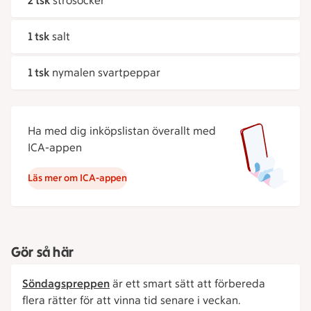
2 tsk
strösocker
1 tsk
salt
1 tsk
nymalen svartpeppar
Ha med dig inköpslistan överallt med
ICA-appen
Läs mer om ICA-appen
Gör så här
Söndagspreppen
är ett smart sätt att förbereda
flera rätter för att vinna tid senare i veckan.