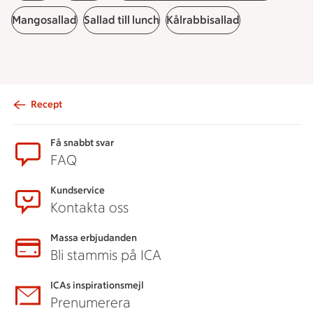
Mangosallad
Sallad till lunch
Kålrabbisallad
Recept
Sidfot
Få snabbt svar
FAQ
Kundservice
Kontakta oss
Massa erbjudanden
Bli stammis på ICA
ICAs inspirationsmejl
Prenumerera