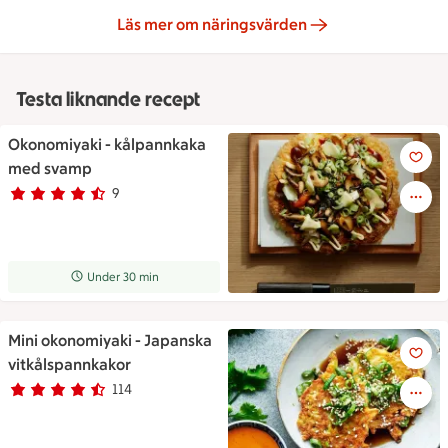
Läs mer om näringsvärden
Testa liknande recept
Okonomiyaki - kålpannkaka
En stekt kålpannkaka toppad m
med svamp
9
Betyg 4.3 av 5.
9 personer har röstat
Receptet tar Under 30 min att tillaga
Under 30 min
Mini okonomiyaki - Japanska
Mini okonomiyaki - Japanska 
vitkålspannkakor
114
Betyg 4.5 av 5.
114 personer har röstat