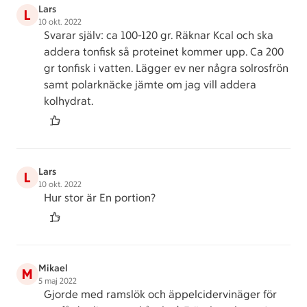
Lars
L
10 okt. 2022
Svarar själv: ca 100-120 gr. Räknar Kcal och ska
addera tonfisk så proteinet kommer upp. Ca 200
gr tonfisk i vatten. Lägger ev ner några solrosfrön
samt polarknäcke jämte om jag vill addera
kolhydrat.
Lars
L
10 okt. 2022
Hur stor är En portion?
Mikael
M
5 maj 2022
Gjorde med ramslök och äppelcidervinäger för