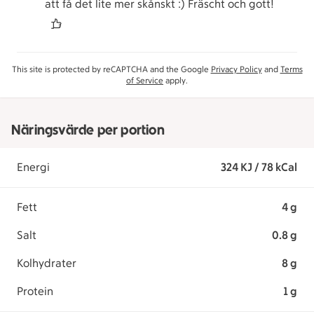
att få det lite mer skånskt :) Fräscht och gott!
This site is protected by reCAPTCHA and the Google
Privacy Policy
and
Terms
of Service
apply.
Näringsvärde per portion
Energi
324 KJ / 78 kCal
Fett
4 g
Salt
0.8 g
Kolhydrater
8 g
Protein
1 g