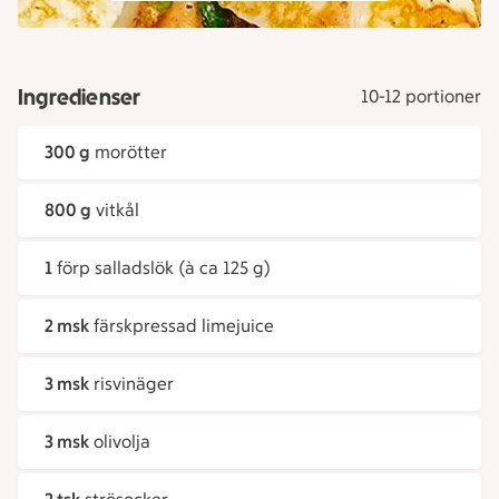
Ingredienser
10-12 portioner
300 g
morötter
800 g
vitkål
1
förp salladslök (à ca 125 g)
2 msk
färskpressad limejuice
3 msk
risvinäger
3 msk
olivolja