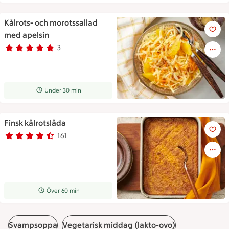
Kålrots- och morotssallad
Skål med riven morot- och kåls
med apelsin
3
Betyg 5 av 5.
3 personer har röstat
Receptet tar Under 30 min att tillaga
Under 30 min
Finsk kålrotslåda
Finsk kålrotslåda
161
Betyg 4.3 av 5.
161 personer har röstat
Receptet tar Över 60 min att tillaga
Över 60 min
Svampsoppa
Vegetarisk middag (lakto-ovo)