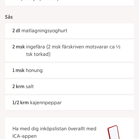
Sås
2 dl
matlagningsyoghurt
2 msk
ingefära (2 msk färskriven motsvarar ca ½
tsk torkad)
1 msk
honung
2 krm
salt
1/2 krm
kajennpeppar
Ha med dig inköpslistan överallt med
ICA-appen