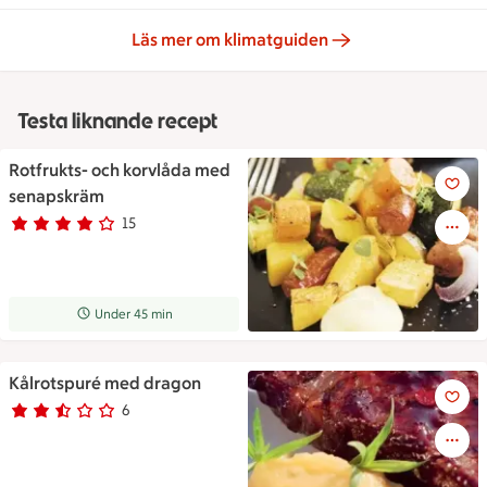
Läs mer om klimatguiden
Testa liknande recept
Rotfrukts- och korvlåda med
Rotfrukts- och korvlåda med 
senapskräm
15
Betyg 3.9 av 5.
15 personer har röstat
Receptet tar Under 45 min att tillaga
Under 45 min
Kålrotspuré med dragon
Kålrotspuré med dragon
6
Betyg 2.3 av 5.
6 personer har röstat