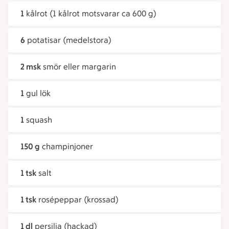
1
kålrot (1 kålrot motsvarar ca 600 g)
6
potatisar (medelstora)
2 msk
smör eller margarin
1
gul lök
1
squash
150 g
champinjoner
1 tsk
salt
1 tsk
rosépeppar (krossad)
1 dl
persilja (hackad)