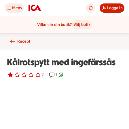
Meny
Logga in
Vilken är din butik?
Välj butik
Recept
Kålrotspytt med ingefärssås
Betyg 1 av 5.
2 personer har röstat
2
Receptet har 1 kommentarer
1
Receptet är ett klimartsmart val.