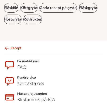
Fläskfilé
Köttgryta
Goda recept på gryta
Fläskgryta
Höstgryta
Rotfrukter
Recept
Sidfot
Få snabbt svar
FAQ
Kundservice
Kontakta oss
Massa erbjudanden
Bli stammis på ICA