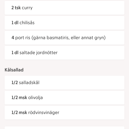
2 tsk
curry
1 dl
chilisås
4
port ris (gärna basmatiris, eller annat gryn)
1 dl
saltade jordnötter
Kålsallad
1/2
salladskål
1/2 msk
olivolja
1/2 msk
rödvinsvinäger