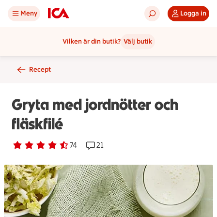
Meny
Logga in
Vilken är din butik?
Välj butik
Recept
Gryta med jordnötter och
fläskfilé
Betyg 4.2 av 5.
74 personer har röstat
74
Receptet har 21 kommentarer
21