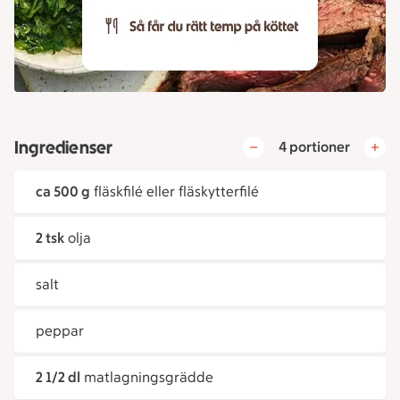
Ingredienser
4 portioner
ca 500 g
fläskfilé eller fläskytterfilé
2 tsk
olja
salt
peppar
2 1/2 dl
matlagningsgrädde