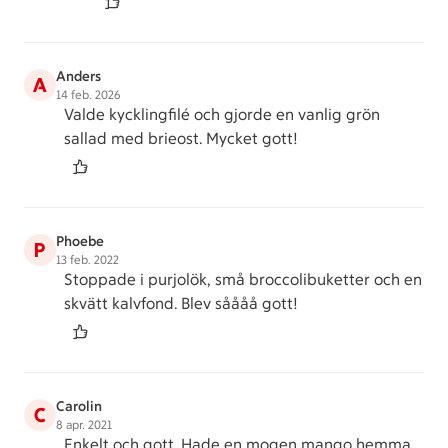
Anders
A
14 feb. 2026
Valde kycklingfilé och gjorde en vanlig grön
sallad med brieost. Mycket gott!
Phoebe
P
13 feb. 2022
Stoppade i purjolök, små broccolibuketter och en
skvätt kalvfond. Blev såååå gott!
Carolin
C
8 apr. 2021
Enkelt och gott. Hade en mogen mango hemma