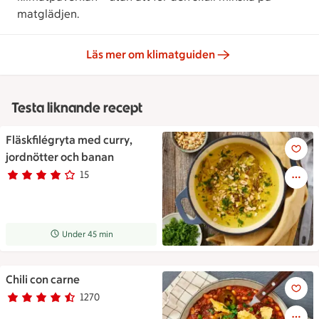
matglädjen.
Läs mer om klimatguiden
Testa liknande recept
Fläskfilégryta med curry,
Currygryta toppad med jordnöt
jordnötter och banan
15
Betyg 3.9 av 5.
15 personer har röstat
Receptet tar Under 45 min att tillaga
Under 45 min
Chili con carne
En skål med chili con carne, 
1270
Betyg 4.2 av 5.
1270 personer har röstat