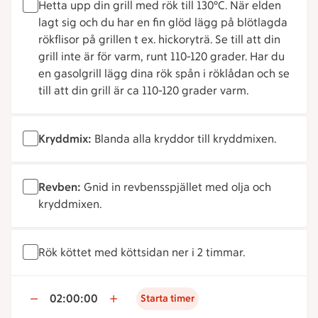
Hetta upp din grill med rök till 130°C. När elden
lagt sig och du har en fin glöd lägg på blötlagda
rökflisor på grillen t ex. hickoryträ. Se till att din
grill inte är för varm, runt 110-120 grader. Har du
en gasolgrill lägg dina rök spån i röklådan och se
till att din grill är ca 110-120 grader varm.
Kryddmix:
Blanda alla kryddor till kryddmixen.
Revben:
Gnid in revbensspjället med olja och
kryddmixen.
Rök köttet med köttsidan ner i 2 timmar.
02:00:00
Starta timer