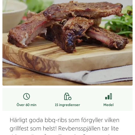
Över 60 min
15
ingredienser
Medel
Härligt goda bbq-ribs som förgyller vilken
grillfest som helst! Revbensspjällen tar lite