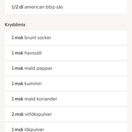
1/2 dl
american bbq-sås
Kryddmix
1 msk
brunt socker
1 msk
havssalt
1 msk
mald peppar
1 msk
kummin
1 msk
mald koriander
2 msk
vitlökspulver
1 msk
lökpulver