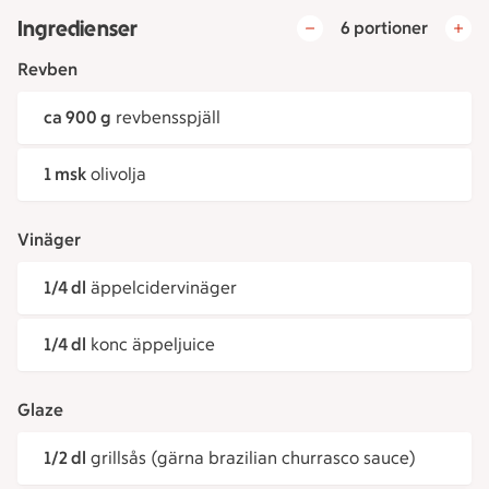
Ingredienser
6 portioner
Revben
ca 900 g
revbensspjäll
1 msk
olivolja
Vinäger
1/4 dl
äppelcidervinäger
1/4 dl
konc äppeljuice
Glaze
1/2 dl
grillsås (gärna brazilian churrasco sauce)