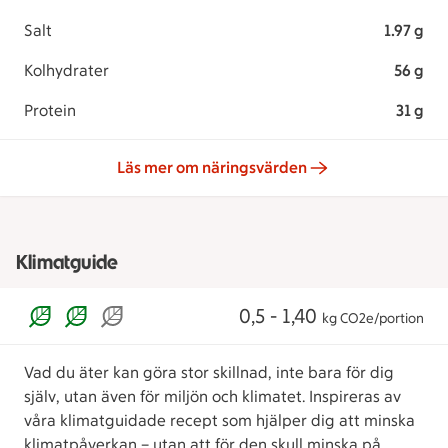
Salt
1.97 g
Kolhydrater
56 g
Protein
31 g
Läs mer om näringsvärden
Klimatguide
0,5 - 1,40
kg CO2e/portion
Vad du äter kan göra stor skillnad, inte bara för dig
själv, utan även för miljön och klimatet. Inspireras av
våra klimatguidade recept som hjälper dig att minska
klimatpåverkan – utan att för den skull minska på