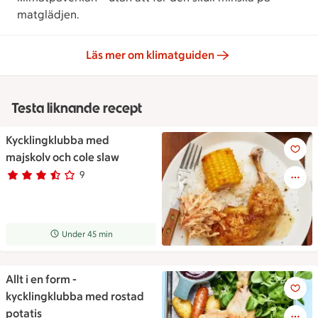
matglädjen.
Läs mer om klimatguiden
Testa liknande recept
Kycklingklubba med
Kycklingklubba med majskolv 
majskolv och cole slaw
9
Betyg 3.6 av 5.
9 personer har röstat
Receptet tar Under 45 min att tillaga
Under 45 min
Allt i en form -
Allt i en form - kycklingklubb
kycklingklubba med rostad
potatis