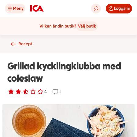
Meny
Logga in
Vilken är din butik?
Välj butik
Recept
Grillad kycklingklubba med
coleslaw
Betyg 2.5 av 5.
4 personer har röstat
4
Receptet har 1 kommentarer
1