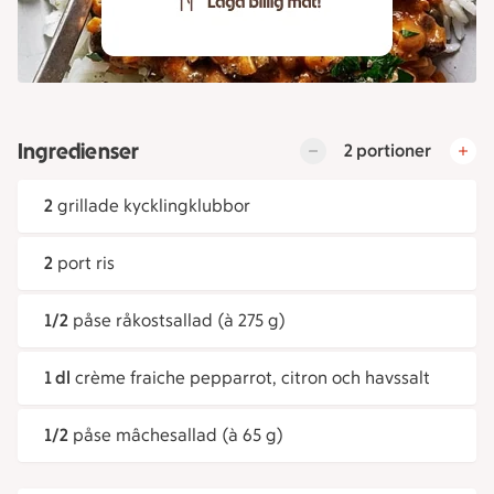
Ingredienser
2 portioner
2
grillade kycklingklubbor
2
port ris
1/2
påse råkostsallad (à 275 g)
1 dl
crème fraiche pepparrot, citron och havssalt
1/2
påse mâchesallad (à 65 g)