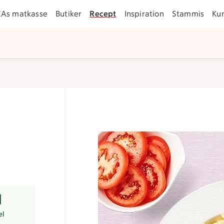
CAs matkasse
Butiker
Recept
Inspiration
Stammis
Ku
er
smart val.
el