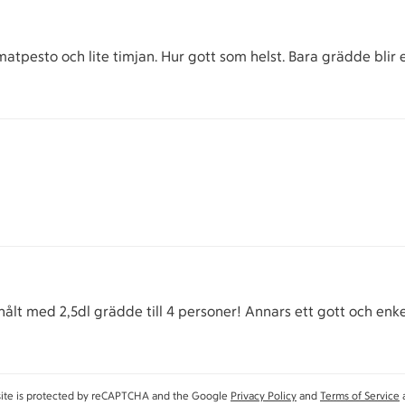
atpesto och lite timjan. Hur gott som helst. Bara grädde blir 
 snålt med 2,5dl grädde till 4 personer! Annars ett gott och enk
site is protected by reCAPTCHA and the Google
Privacy Policy
and
Terms of Service
a