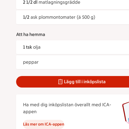
2 1/2 dl
matlagningsgrädde
1/2
ask plommontomater (á 500 g)
Att ha hemma
1 tsk
olja
peppar
Lägg till i inköpslista
Ha med dig inköpslistan överallt med ICA-
appen
Läs mer om ICA-appen