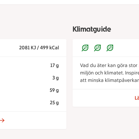
Klimatguide
2081 KJ / 499 kCal
17 g
Vad du äter kan göra stor s
miljön och klimatet. Inspi
3 g
att minska klimatpåverkan
59 g
L
25 g