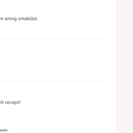
en aning smaklöst.
elt recept!
pply.