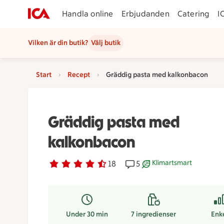
Handla online
Erbjudanden
Catering
I
Vilken är din butik?
Välj butik
Start
Recept
Gräddig pasta med kalkonbacon
Gräddig pasta med
kalkonbacon
Klimartsmart
Betyg 4.2 av 5.
18 personer har röstat
18
Receptet har 5 kommentar
5
Receptet är ett klimart
Under 30 min
7
ingredienser
Enk