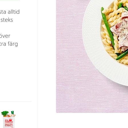
a alltid
 steks
över
tra färg