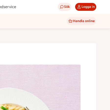
ndservice
Sök
Logga in
Handla online