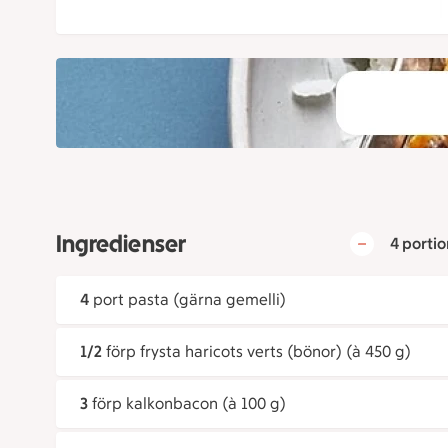
Ingredienser
4 portio
4
port pasta (gärna gemelli)
1/2
förp frysta haricots verts (bönor) (à 450 g)
3
förp kalkonbacon (à 100 g)