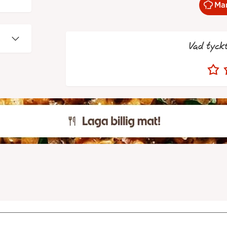
Mar
Vad tyck