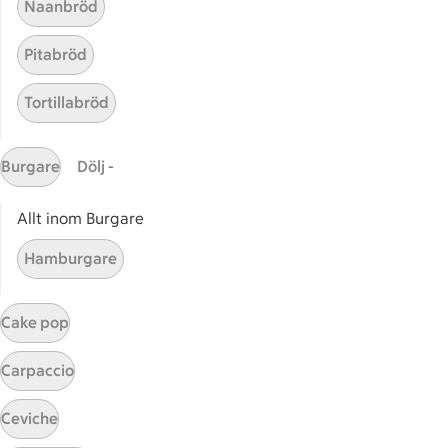
Naanbröd
Catering
Apotek Hjärtat
Pitabröd
Handla som företag
Gaston
Tortillabröd
ICAs tjänster
Burgare
Dölj -
ICA-appen
ICA Scanna
Allt inom Burgare
ICA ToGo
Hamburgare
Fler appar och tjänster
Stammis på ICA
Cake pop
Bli stammis
Carpaccio
Stammis Student
Stammis Husdjur
Ceviche
Partnererbjudanden