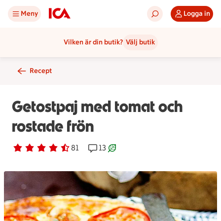
Meny
Logga in
Vilken är din butik?
Välj butik
Recept
Getostpaj med tomat och
rostade frön
Betyg 4.2 av 5.
81 personer har röstat
81
Receptet har 13 kommentarer
13
Receptet är ett klimartsmart val