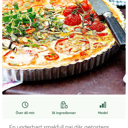
Över 60 min
18
ingredienser
Medel
En underbart smakfull paj där getostens