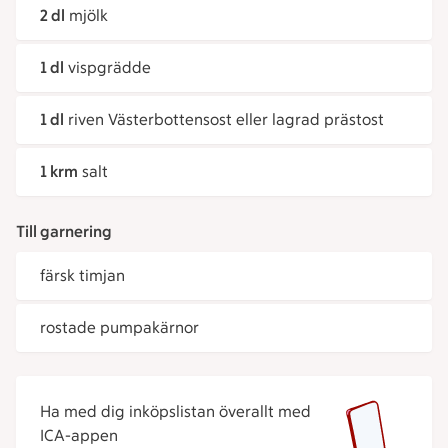
2 dl
mjölk
1 dl
vispgrädde
1 dl
riven Västerbottensost eller lagrad prästost
1 krm
salt
Till garnering
färsk timjan
rostade pumpakärnor
Ha med dig inköpslistan överallt med
ICA-appen