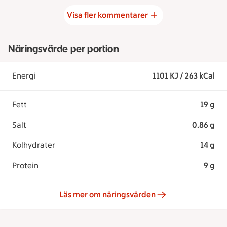
Visa fler kommentarer
Näringsvärde per portion
Energi
1101 KJ / 263 kCal
Fett
19 g
Salt
0.86 g
Kolhydrater
14 g
Protein
9 g
Läs mer om näringsvärden