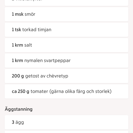
1 msk
smör
1 tsk
torkad timjan
1 krm
salt
1 krm
nymalen svartpeppar
200 g
getost av chèvretyp
ca 250 g
tomater (gärna olika färg och storlek)
Äggstanning
3
ägg