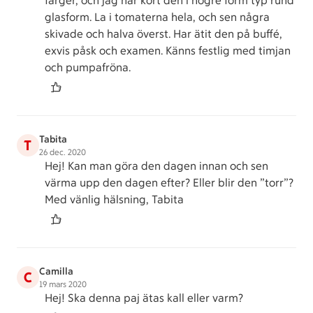
färger, och jag har kört den i högre form typ rund
glasform. La i tomaterna hela, och sen några
skivade och halva överst. Har ätit den på buffé,
exvis påsk och examen. Känns festlig med timjan
och pumpafröna.
Tabita
T
26 dec. 2020
Hej! Kan man göra den dagen innan och sen
värma upp den dagen efter? Eller blir den ”torr”?
Med vänlig hälsning, Tabita
Camilla
C
19 mars 2020
Hej! Ska denna paj ätas kall eller varm?