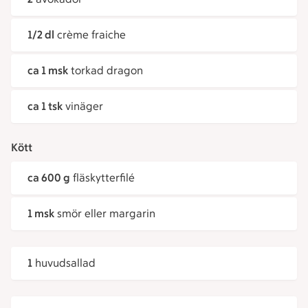
1/2 dl
crème fraiche
ca 1 msk
torkad dragon
ca 1 tsk
vinäger
Kött
ca 600 g
fläskytterfilé
1 msk
smör eller margarin
1
huvudsallad