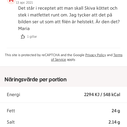
13 apr. 2021
Det står i receptet att man skall Skiva köttet och
stek i matfettet runt om. Jag tycker att det på
bilden ser ut som att filén är helstekt. Är den det?
Maria
1 gillar
This site is protected by reCAPTCHA and the Google
Privacy Policy
and
Terms
of Service
apply.
Näringsvärde per portion
Energi
2294 KJ / 548 kCal
Fett
24 g
Salt
2.14 g