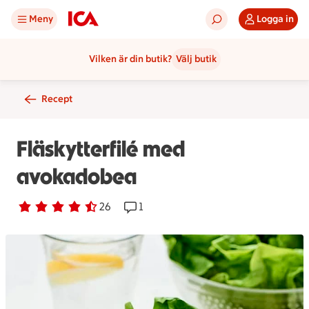
Meny
Logga in
Vilken är din butik?
Välj butik
Recept
Fläskytterfilé med
avokadobea
Betyg 4.1 av 5.
26 personer har röstat
26
Receptet har 1 kommentarer
1