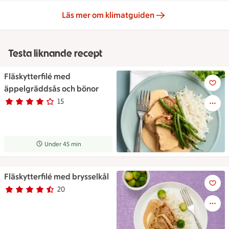
Läs mer om klimatguiden
Testa liknande recept
Fläskytterfilé med
Fläskytterfilé med äppelgräd
äppelgräddsås och bönor
15
Betyg 4 av 5.
15 personer har röstat
Receptet tar Under 45 min att tillaga
Under 45 min
Fläskytterfilé med brysselkål
Fläskytterfilé med brysselkål
20
Betyg 4.5 av 5.
20 personer har röstat