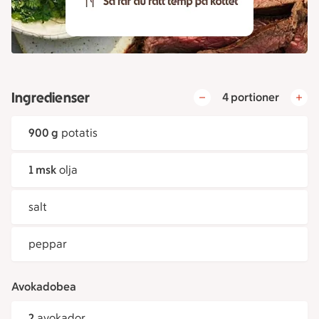
Ingredienser
4 portioner
900 g
potatis
1 msk
olja
salt
peppar
Avokadobea
2
avokador