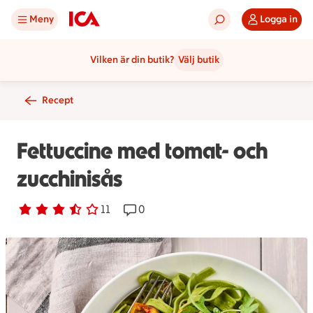
Meny
Logga in
Vilken är din butik?
Välj butik
Recept
Fettuccine med tomat- och
zucchinisås
Betyg 3.5 av 5.
11 personer har röstat
11
Receptet har 0 kommentarer
0