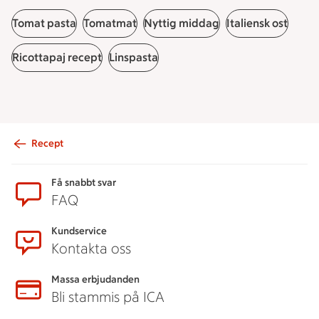
Tomat pasta
Tomatmat
Nyttig middag
Italiensk ost
Ricottapaj recept
Linspasta
Recept
Sidfot
Få snabbt svar
FAQ
Kundservice
Kontakta oss
Massa erbjudanden
Bli stammis på ICA