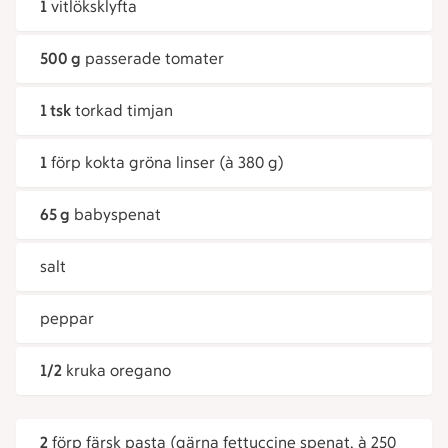
1
vitlöksklyfta
500 g
passerade tomater
1 tsk
torkad timjan
1
förp kokta gröna linser (à 380 g)
65 g
babyspenat
salt
peppar
1/2
kruka oregano
2
förp färsk pasta (gärna fettuccine spenat, à 250