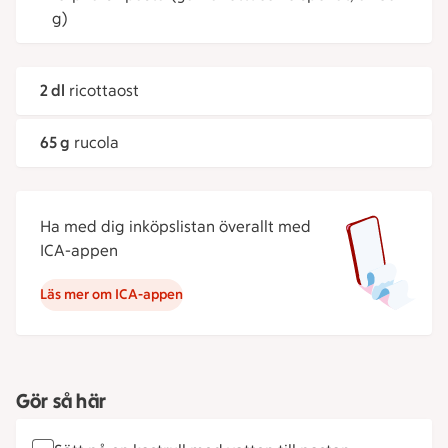
g)
2 dl
ricottaost
65 g
rucola
Ha med dig inköpslistan överallt med
ICA-appen
Läs mer om ICA-appen
Gör så här