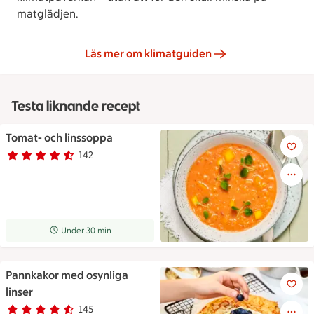
matglädjen.
Läs mer om klimatguiden
Testa liknande recept
Tomat- och linssoppa
Tomat- och linssoppa
142
Betyg 4.6 av 5.
142 personer har röstat
Receptet tar Under 30 min att tillaga
Under 30 min
Pannkakor med osynliga
Pannkakor med osynliga linser
linser
145
Betyg 4.7 av 5.
145 personer har röstat