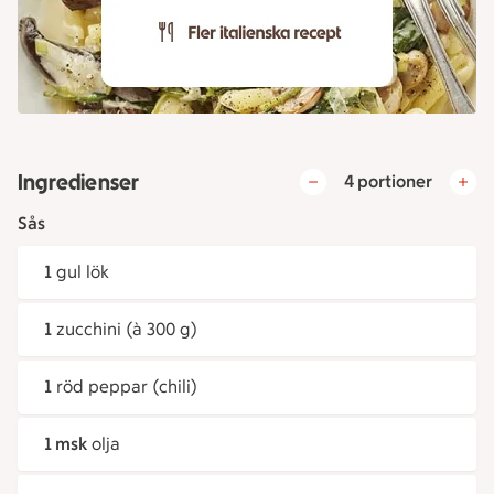
Ingredienser
4 portioner
Sås
1
gul lök
1
zucchini (à 300 g)
1
röd peppar (chili)
1 msk
olja