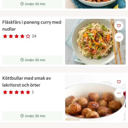
Receptet tar Under 45 min att tillaga
Under 45 min
Fläskfärs i paneng curry med
Fläskfärs i paneng curry med 
nudlar
24
Betyg 3.8 av 5.
24 personer har röstat
Receptet tar Under 30 min att tillaga
Under 30 min
Köttbullar med smak av
Köttbullar med smak av lakrits
lakritsrot och örter
1
Betyg 5 av 5.
1 personer har röstat
Receptet tar Under 30 min att tillaga
Under 30 min