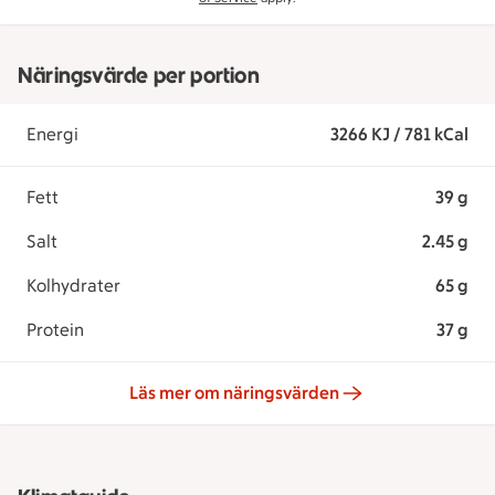
Näringsvärde per portion
Energi
3266 KJ / 781 kCal
Fett
39 g
Salt
2.45 g
Kolhydrater
65 g
Protein
37 g
Läs mer om näringsvärden