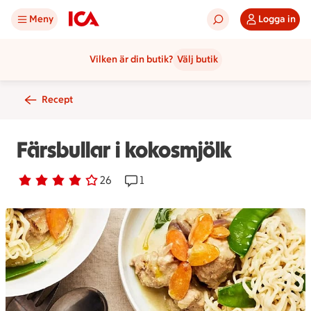
Meny
Logga in
Vilken är din butik?
Välj butik
Recept
Färsbullar i kokosmjölk
Betyg 3.8 av 5.
26 personer har röstat
26
Receptet har 1 kommentarer
1