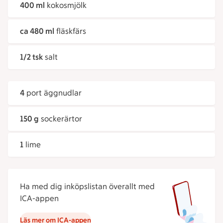
400 ml
kokosmjölk
ca 480 ml
fläskfärs
1/2 tsk
salt
4
port äggnudlar
150 g
sockerärtor
1
lime
Ha med dig inköpslistan överallt med
ICA-appen
Läs mer om ICA-appen