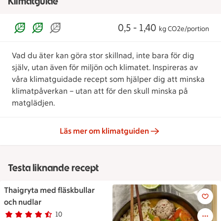
Klimatguide
0,5 - 1,40
kg CO2e/portion
Vad du äter kan göra stor skillnad, inte bara för dig
själv, utan även för miljön och klimatet. Inspireras av
våra klimatguidade recept som hjälper dig att minska
klimatpåverkan – utan att för den skull minska på
matglädjen.
Läs mer om klimatguiden
Testa liknande recept
Thaigryta med fläskbullar
Thaigryta med fläskbullar och
och nudlar
10
Betyg 4.1 av 5.
10 personer har röstat