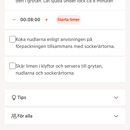
den i grytan. Låt sjuda under lock ca 8 minuter.
00:08:00
Starta timer
Koka nudlarna enligt anvisningen på
förpackningen tillsammans med sockerärtorna.
Skär limen i klyftor och servera till grytan,
nudlarna och sockerärtorna.
Tips
För alla