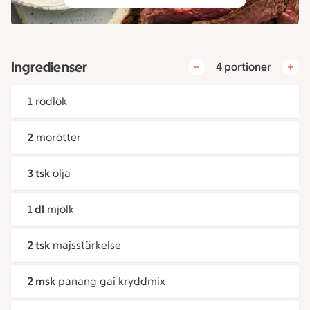
Ingredienser
4 portioner
1
rödlök
2
morötter
3 tsk
olja
1 dl
mjölk
2 tsk
majsstärkelse
2 msk
panang gai kryddmix