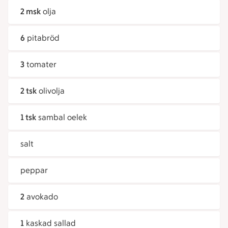
2 msk
olja
6
pitabröd
3
tomater
2 tsk
olivolja
1 tsk
sambal oelek
salt
peppar
2
avokado
1
kaskad sallad