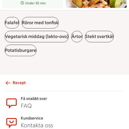
Receptet tar Under 30 min att tillaga
Under 30 min
Falafel
Röror med tonfisk
Vegetarisk middag (lakto-ovo)
Ärtor
Stekt svartkål
Potatisburgare
Recept
Sidfot
Få snabbt svar
FAQ
Kundservice
Kontakta oss