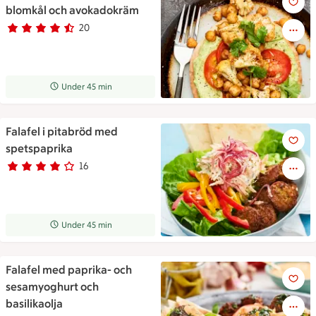
blomkål och avokadokräm
20
Betyg 4.5 av 5.
20 personer har röstat
Receptet tar Under 45 min att tillaga
Under 45 min
Falafel i pitabröd med
Falafel i pitabröd med spetsp
spetspaprika
16
Betyg 3.8 av 5.
16 personer har röstat
Receptet tar Under 45 min att tillaga
Under 45 min
Falafel med paprika- och
Falafel med paprika- och sesa
sesamyoghurt och
basilikaolja