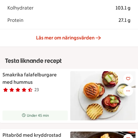
Kolhydrater
103.1 g
Protein
27.1 g
Läs mer om näringsvärden
Testa liknande recept
Smakrika falafelburgare
Smakrika falafelburgare me
med hummus
23
Betyg 4.7 av 5.
23 personer har röstat
Receptet tar Under 45 min att tillaga
Under 45 min
Pitabröd med kryddrostad
Pitabröd med kryddrostad bl