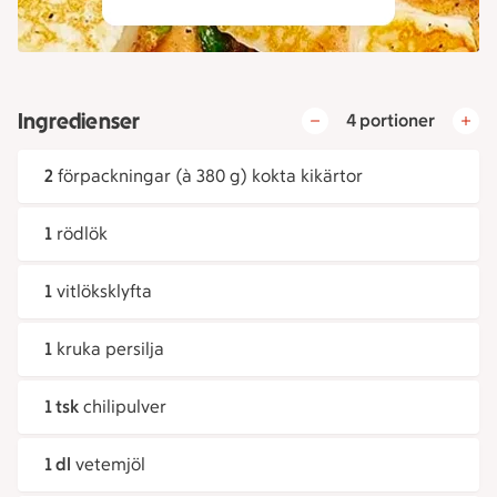
Ingredienser
4 portioner
2
förpackningar (à 380 g) kokta kikärtor
1
rödlök
1
vitlöksklyfta
1
kruka persilja
1 tsk
chilipulver
1 dl
vetemjöl