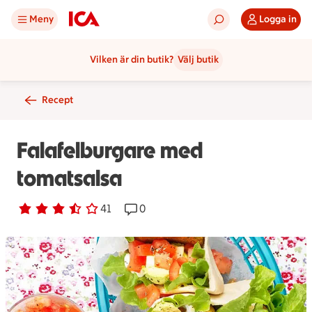
Meny
Logga in
Vilken är din butik?
Välj butik
Recept
Falafelburgare med
tomatsalsa
Betyg 3.7 av 5.
41 personer har röstat
41
Receptet har 0 kommentarer
0