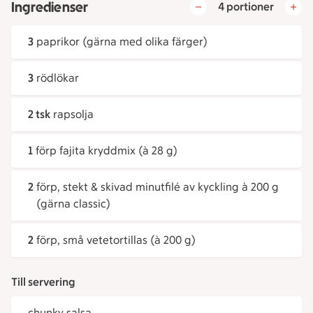
Ingredienser
4 portioner
3
paprikor (gärna med olika färger)
3
rödlökar
2 tsk
rapsolja
1
förp fajita kryddmix (à 28 g)
2
förp, stekt & skivad minutfilé av kyckling à 200 g
(gärna classic)
2
förp, små vetetortillas (à 200 g)
Till servering
chunky salsa