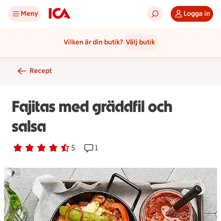
Meny
Logga in
Vilken är din butik?
Välj butik
Recept
Fajitas med gräddfil och
salsa
Betyg 4.2 av 5.
5 personer har röstat
5
Receptet har 1 kommentarer
1