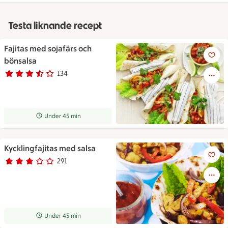
Testa liknande recept
Fajitas med sojafärs och
Fajitas med sojafärs och bönsa
bönsalsa
134
Betyg 3.3 av 5.
134 personer har röstat
Receptet tar Under 45 min att tillaga
Under 45 min
Kycklingfajitas med salsa
Kycklingfajitas med salsa
291
Betyg 2.9 av 5.
291 personer har röstat
Receptet tar Under 45 min att tillaga
Under 45 min