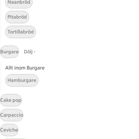
Naanbröd
ICAs tjänster
Pitabröd
ICA-appen
ICA Scanna
Tortillabröd
ICA ToGo
Fler appar och tjänster
Burgare
Dölj -
Stammis på ICA
Allt inom Burgare
Bli stammis
Hamburgare
Stammis Student
Stammis Husdjur
Partnererbjudanden
Cake pop
Våra ICA-kort
Carpaccio
ICA
Ceviche
ICAs egna varor