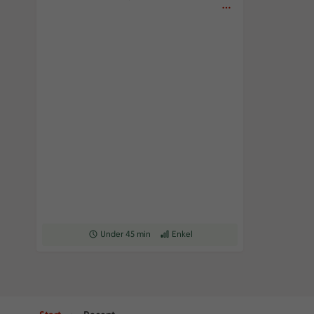
Receptet tar Under 45 min att tillaga
Under 45 min
Receptet har Enkel svårighetsgrad
Enkel