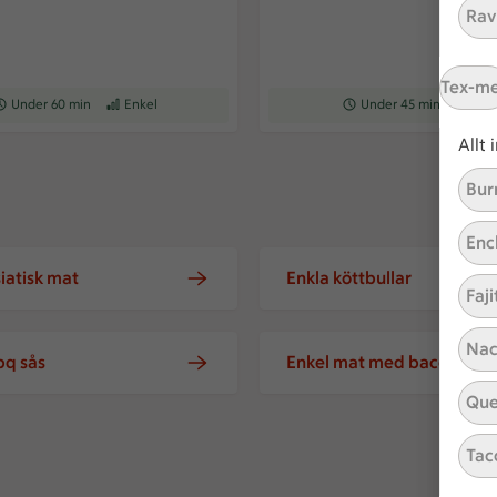
Ravi
Tex-m
eceptet tar Under 60 min att tillaga
Under 60 min
Receptet har Enkel svårighetsgrad
Enkel
Receptet tar Under 45 min a
Under 45 min
Recepte
Enk
Allt
Bur
Enc
iatisk mat
Enkla köttbullar
Faji
Nac
bq sås
Enkel mat med bacon
Que
Tac