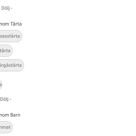
Dölj -
 inom Tårta
nsesstårta
tårta
rgåstårta
a
Dölj -
 inom Barn
nmat