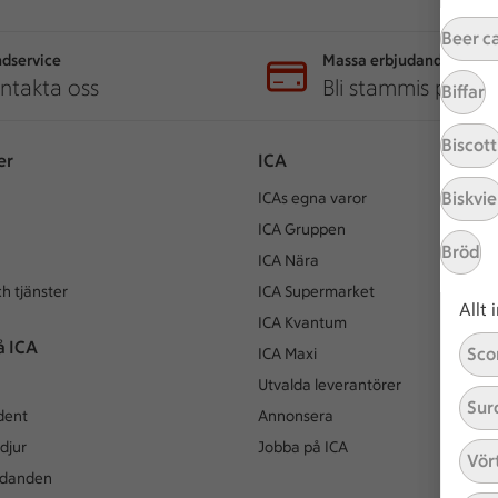
Beer c
dservice
Massa erbjudanden
ntakta oss
Bli stammis på IC
Biffar
Biscott
er
ICA
Biskvie
ICAs egna varor
ICA Gruppen
Bröd
ICA Nära
h tjänster
ICA Supermarket
Allt
ICA Kvantum
å ICA
Sco
ICA Maxi
Utvalda leverantörer
Sur
dent
Annonsera
djur
Jobba på ICA
Vör
udanden