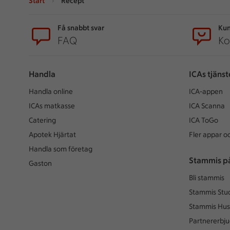
Start
Recept
Sidfot
Få snabbt svar
Kun
FAQ
Ko
Handla
ICAs tjänst
Handla online
ICA-appen
ICAs matkasse
ICA Scanna
Catering
ICA ToGo
Apotek Hjärtat
Fler appar oc
Handla som företag
Stammis p
Gaston
Bli stammis
Stammis Stu
Stammis Hus
Partnererbj