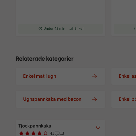
Receptet tar Under 45 min att tillaga
Under 45 min
Receptet har Enkel svårighetsgrad
Enkel
R
Relaterade kategorier
Enkel mat i ugn
Enkel as
Ugnspannkaka med bacon
Enkel b
Tjockpannkaka
Tjockpannkaka
41
13
Betyg 3.9 av 5.
41 personer har röstat
Receptet har 13 kommentarer