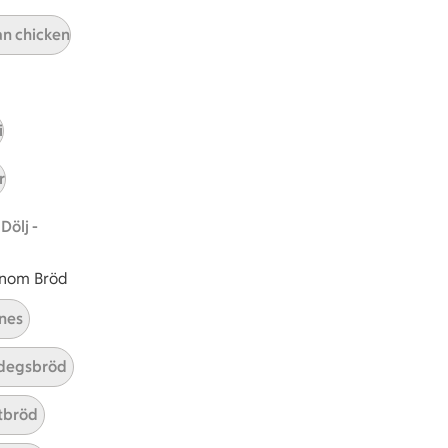
an chicken
ICAs inspirationsmejl
A
Prenumerera
i
Hållbarhet
r
ICA Stiftelsen
En god morgondag
Dölj -
Kundservice
 inom Bröd
Reklamera
nes
Återkallelser
Spärra eller beställ nytt ICA-kort
degsbröd
Behandling av personuppgifter
Hantera cookies
tbröd