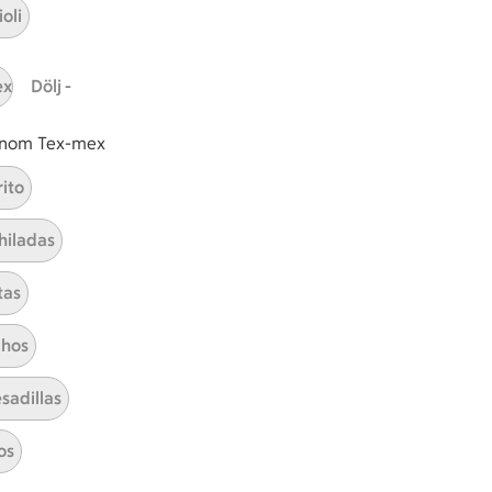
oli
ex
Dölj -
tt tillaga
t har Enkel svårighetsgrad
el
Receptet tar Under 30 min att tillaga
Under 30 min
Receptet har Enkel svårighetsgr
Enkel
 inom Tex-mex
rito
hiladas
Salsa recept enkel
tas
hos
Visa alla kategorier
sadillas
os