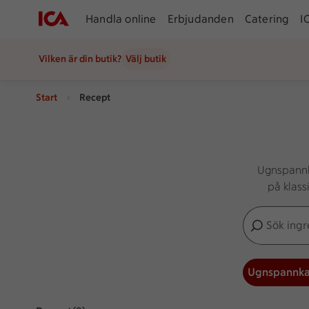
Handla online
Erbjudanden
Catering
I
Vilken är din butik?
Välj butik
Start
Recept
Ugnspannka
på klass
Sök ingredien
Inga förslag
Ugnspannk