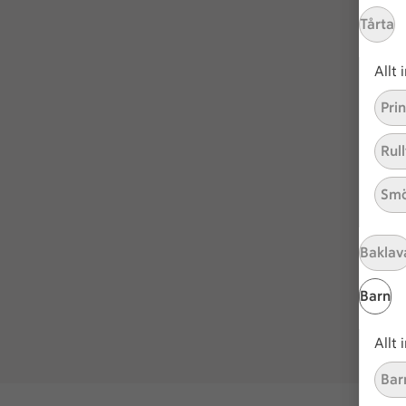
Tårta
Allt
Pri
Rull
Smö
Baklav
Barn
Allt
Bar