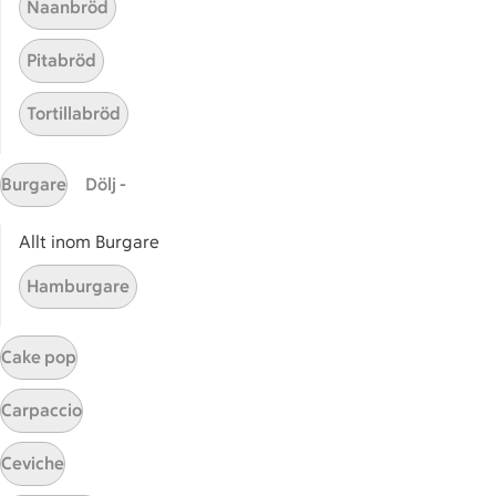
Naanbröd
Sidfot
Pitabröd
Få snabbt svar
FAQ
Tortillabröd
Kundservice
Kontakta oss
Burgare
Dölj -
Massa erbjudanden
Bli stammis på ICA
Allt inom Burgare
Hamburgare
ICAs inspirationsmejl
Prenumerera
Cake pop
Handla
Carpaccio
Handla online
ICAs matkasse
Ceviche
Catering