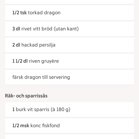
1/2 tsk
torkad dragon
3 dl
rivet vitt bröd (utan kant)
2 dl
hackad persilja
1 1/2 dl
riven gruyère
färsk dragon till servering
Räk- och sparrissås
1
burk vit sparris (à 180 g)
1/2 msk
konc fiskfond