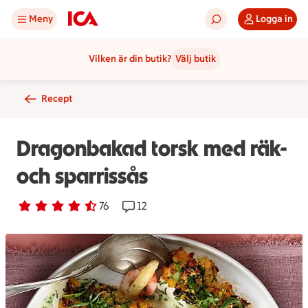
Meny
Logga in
Vilken är din butik?
Välj butik
Recept
Dragonbakad torsk med räk-
och sparrissås
Betyg 4.6 av 5.
76 personer har röstat
76
Receptet har 12 kommentarer
12