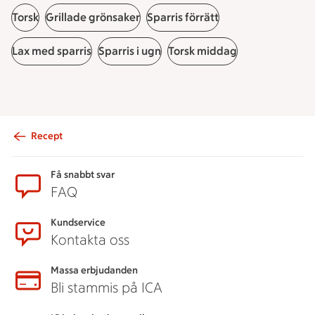
Torsk
Grillade grönsaker
Sparris förrätt
Lax med sparris
Sparris i ugn
Torsk middag
Recept
Sidfot
Få snabbt svar
FAQ
Kundservice
Kontakta oss
Massa erbjudanden
Bli stammis på ICA