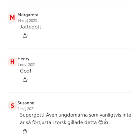
Margareta
M
14 maj 2023
Jättegott
Henry
H
1 nov. 2021
God!
Susanne
S
2 maj 2021
Supergott! Även ungdomarna som vanligtvis inte
är så förtjusta i torsk gillade detta 😊👍