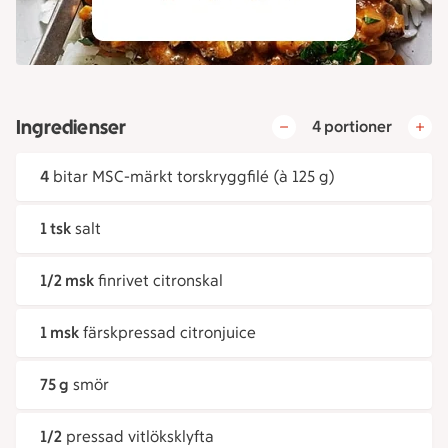
Ingredienser
4 portioner
4
bitar MSC-märkt torskryggfilé (à 125 g)
1 tsk
salt
1/2 msk
finrivet citronskal
1 msk
färskpressad citronjuice
75 g
smör
1/2
pressad vitlöksklyfta