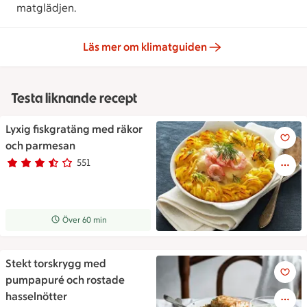
matglädjen.
Läs mer om klimatguiden
Testa liknande recept
Lyxig fiskgratäng med räkor
Lyxig fiskgratäng med räkor 
och parmesan
551
Betyg 3.3 av 5.
551 personer har röstat
Receptet tar Över 60 min att tillaga
Över 60 min
Stekt torskrygg med
Stekt torskrygg med pumpapur
pumpapuré och rostade
hasselnötter