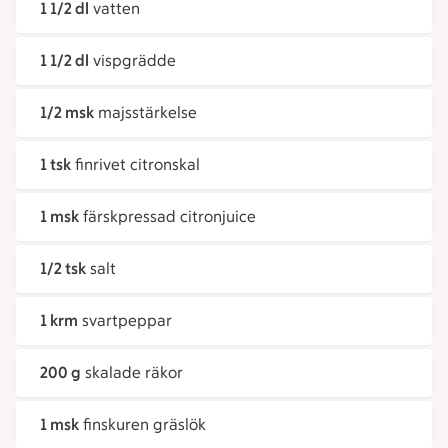
1 1/2 dl
vatten
1 1/2 dl
vispgrädde
1/2 msk
majsstärkelse
1 tsk
finrivet citronskal
1 msk
färskpressad citronjuice
1/2 tsk
salt
1 krm
svartpeppar
200 g
skalade räkor
1 msk
finskuren gräslök