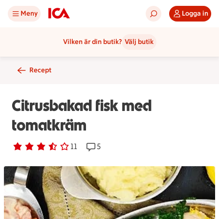
Meny
Logga in
Vilken är din butik?
Välj butik
Recept
Citrusbakad fisk med
tomatkräm
Betyg 3.2 av 5.
11 personer har röstat
11
Receptet har 5 kommentarer
5