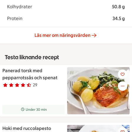
Kolhydrater
50.8 g
Protein
34.5 g
Läs mer om näringsvärden
Testa liknande recept
Panerad torsk med
Panerad torsk med pepparrot
pepparrotssås och spenat
29
Betyg 4.2 av 5.
29 personer har röstat
Receptet tar Under 30 min att tillaga
Under 30 min
Hoki med ruccolapesto
Hoki med ruccolapesto