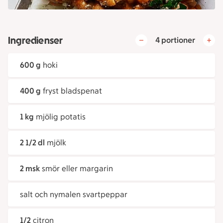
Ingredienser
4 portioner
600 g
hoki
400 g
fryst bladspenat
1 kg
mjölig potatis
2 1/2 dl
mjölk
2 msk
smör eller margarin
salt och nymalen svartpeppar
1/2
citron