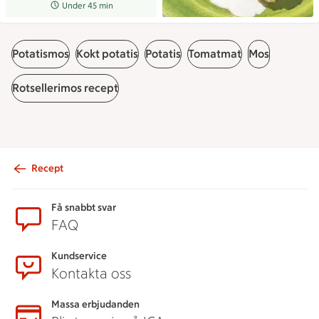
Receptet tar Under 45 min att tillaga
Under 45 min
Potatismos
Kokt potatis
Potatis
Tomatmat
Mos
Rotsellerimos recept
Recept
Sidfot
Få snabbt svar
FAQ
Kundservice
Kontakta oss
Massa erbjudanden