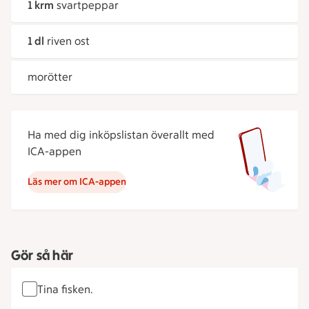
1 krm
svartpeppar
1 dl
riven ost
morötter
Ha med dig inköpslistan överallt med
ICA-appen
Läs mer om ICA-appen
Gör så här
Tina fisken.