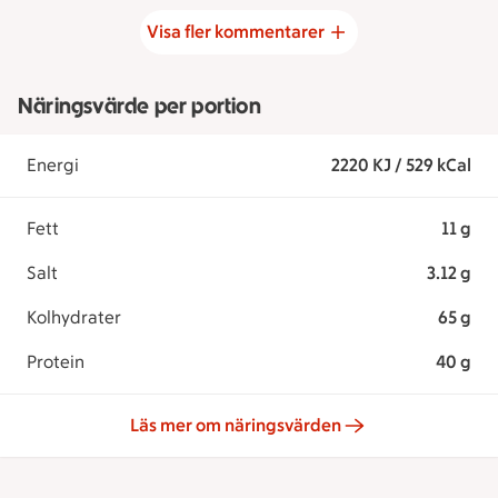
Visa fler kommentarer
Näringsvärde per portion
Energi
2220 KJ / 529 kCal
Fett
11 g
Salt
3.12 g
Kolhydrater
65 g
Protein
40 g
Läs mer om näringsvärden