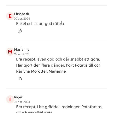
Elisabeth
E
10 apr. 2024
Enkel och supergod rätt👍
Marianne
M
9 dec. 2023
Bra recept, även god och går snabbt att göra.
Har gjort den flera gånger. Kokt Potatis till och
Rårivna Morötter. Marianne
Inger
I
31 okt. 2023
Bra recept .Lite grädde i redningen Potatismos
till o brysselkål gott