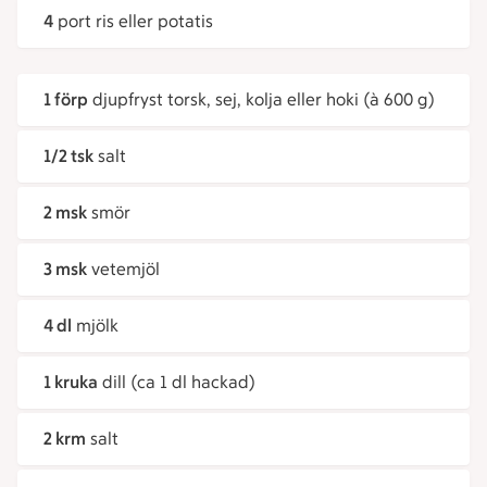
4
port ris eller potatis
1 förp
djupfryst torsk, sej, kolja eller hoki (à 600 g)
1/2 tsk
salt
2 msk
smör
3 msk
vetemjöl
4 dl
mjölk
1 kruka
dill (ca 1 dl hackad)
2 krm
salt