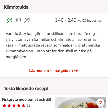
Klimatguide
1,40 - 2,40
kg CO2e/portion
Vad du äter kan göra stor skillnad, inte bara för dig
själv, utan även för miljön och klimatet. Inspireras av
våra klimatguidade recept som hjälper dig att minska
klimatpåverkan – utan att för den skull minska på
matglädjen.
Läs mer om klimatguiden
Testa liknande recept
Fiskgryta med tomat och dill
Fiskgryta med tomat och dill
15
Betyg 4.3 av 5.
15 personer har röstat