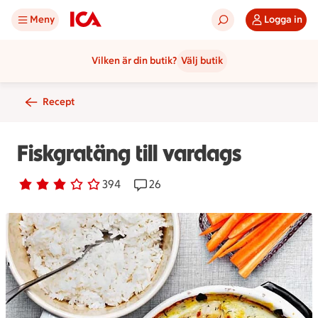
Meny
Logga in
Vilken är din butik?
Välj butik
Recept
Fiskgratäng till vardags
Betyg 3 av 5.
394 personer har röstat
394
Receptet har 26 kommentarer
26