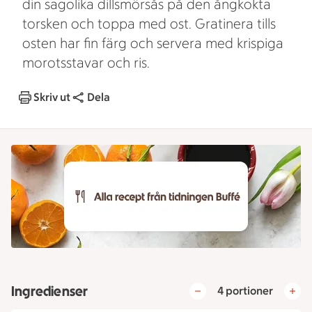
din sagolika dillsmörsås på den ångkokta
torsken och toppa med ost. Gratinera tills
osten har fin färg och servera med krispiga
morotsstavar och ris.
Skriv ut
Dela
Ingredienser
4 portioner