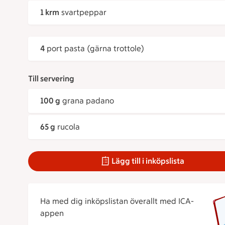
1 krm
svartpeppar
4
port pasta (gärna trottole)
Till servering
100 g
grana padano
65 g
rucola
Lägg till i inköpslista
Ha med dig inköpslistan överallt med ICA-
appen