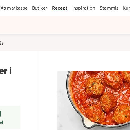
CAs matkasse
Butiker
Recept
Inspiration
Stammis
Ku
ås
er i
r
el