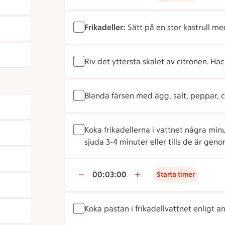
Frikadeller:
Sätt på en stor kastrull med
Riv det yttersta skalet av citronen. Hack
Blanda färsen med ägg, salt, peppar, cit
Koka frikadellerna i vattnet några min
sjuda 3-4 minuter eller tills de är gen
00:03:00
Starta timer
Koka pastan i frikadellvattnet enligt 