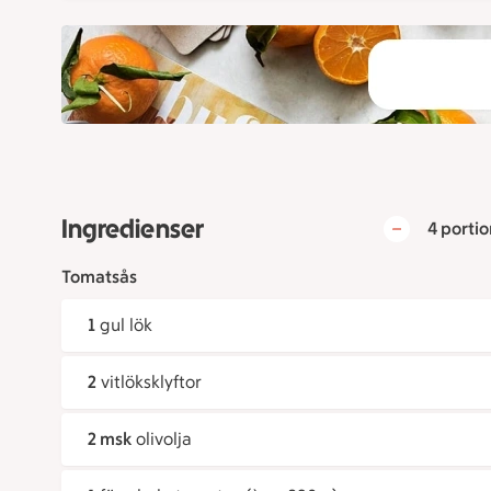
Ingredienser
4 portio
Tomatsås
1
gul lök
2
vitlöksklyftor
2 msk
olivolja