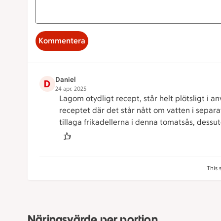
Kommentera
Daniel
D
24 apr. 2025
Lagom otydligt recept, står helt plötsligt i a
receptet där det står nått om vatten i separ
tillaga frikadellerna i denna tomatsås, dessu
This 
Näringsvärde per portion