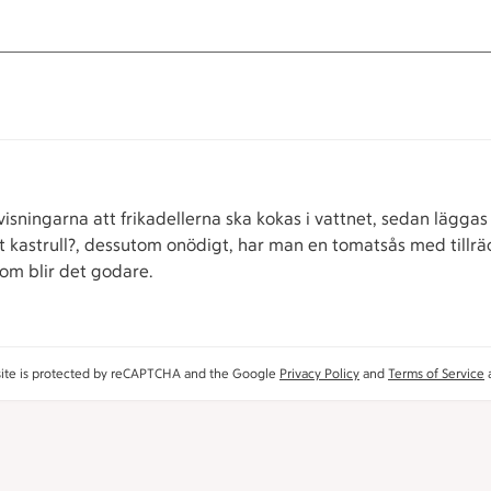
nvisningarna att frikadellerna ska kokas i vattnet, sedan läggas
at kastrull?, dessutom onödigt, har man en tomatsås med tillr
tom blir det godare.
site is protected by reCAPTCHA and the Google
Privacy Policy
and
Terms of Service
a