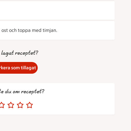
, ost och toppa med timjan.
 lagat receptet?
kera som tillagat
te du om receptet?