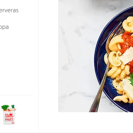
serveras
oppa