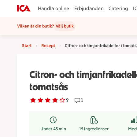
Handla online
Erbjudanden
Catering
I
Vilken är din butik?
Välj butik
Start
Recept
Citron- och timjanfrikadeller i tomats
Citron- och timjanfrikadell
tomatsås
Betyg 3.8 av 5.
9 personer har röstat
9
Receptet har 1 kommentare
1
Under 45 min
15
ingredienser
Med