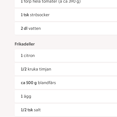
1
förp hela tomater (à ca 390 g)
1 tsk
strösocker
2 dl
vatten
Frikadeller
1
citron
1/2
kruka timjan
ca 500 g
blandfärs
1
ägg
1/2 tsk
salt