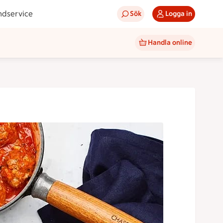
ndservice
Sök
Logga in
Handla online