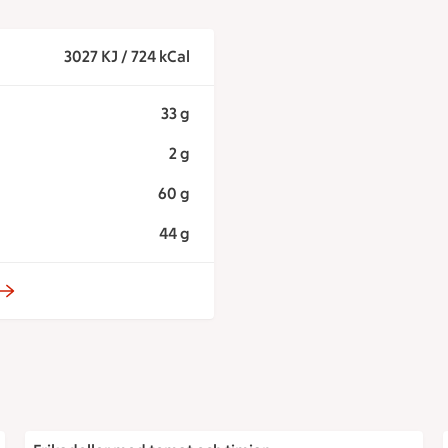
3027 KJ / 724 kCal
33 g
2 g
60 g
44 g
Frikadeller med tomat och timjan