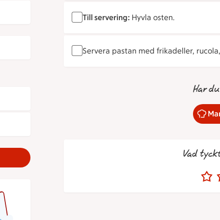
Till servering:
Hyvla osten.
Servera pastan med frikadeller, rucola
Har du
Mar
Vad tyck