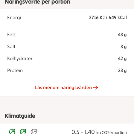
Näringsvärde per portion
Energi
2716 KJ / 649 kCal
Fett
43 g
Salt
3 g
Kolhydrater
42 g
Protein
23 g
Läs mer om näringsvärden
Klimatguide
0,5 - 1,40
kg CO2e/portion