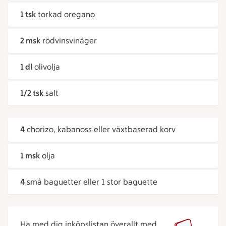
1 tsk
torkad oregano
2 msk
rödvinsvinäger
1 dl
olivolja
1/2 tsk
salt
4
chorizo, kabanoss eller växtbaserad korv
1 msk
olja
4
små baguetter eller 1 stor baguette
Ha med dig inköpslistan överallt med