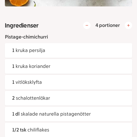
Ingredienser
4 portioner
Pistage-chimichurri
1
kruka persilja
1
kruka koriander
1
vitlöksklyfta
2
schalottenlökar
1 dl
skalade naturella pistagenötter
1/2 tsk
chiliflakes