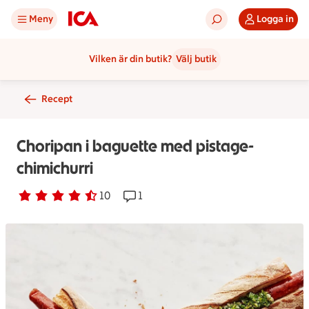
Meny
Logga in
Vilken är din butik?
Välj butik
Recept
Choripan i baguette med pistage-
chimichurri
Betyg 4.4 av 5.
10 personer har röstat
10
Receptet har 1 kommentarer
1