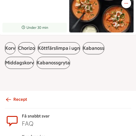
Receptet tar Under 30 min att tillaga
Under 30 min
Korv
Chorizo
Köttfärslimpa i ugn
Kabanoss
Middagskorv
Kabanossgryta
Recept
Sidfot
Få snabbt svar
FAQ