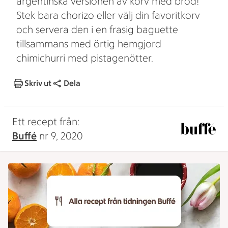
argentinska versionen av korv med bröd!
Stek bara chorizo eller välj din favoritkorv
och servera den i en frasig baguette
tillsammans med örtig hemgjord
chimichurri med pistagenötter.
Skriv ut
Dela
Ett recept från:
Buffé
nr 9, 2020