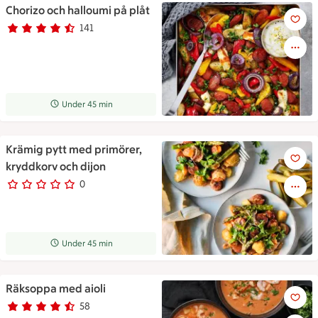
Chorizo och halloumi på plåt
Chorizo och halloumi på plåt
141
Betyg 4.5 av 5.
141 personer har röstat
Receptet tar Under 45 min att tillaga
Under 45 min
Krämig pytt med primörer,
Krämig pytt med primörer, kry
kryddkorv och dijon
0
0 personer har röstat
Receptet tar Under 45 min att tillaga
Under 45 min
Räksoppa med aioli
Räksoppa med aioli
58
Betyg 4.3 av 5.
58 personer har röstat