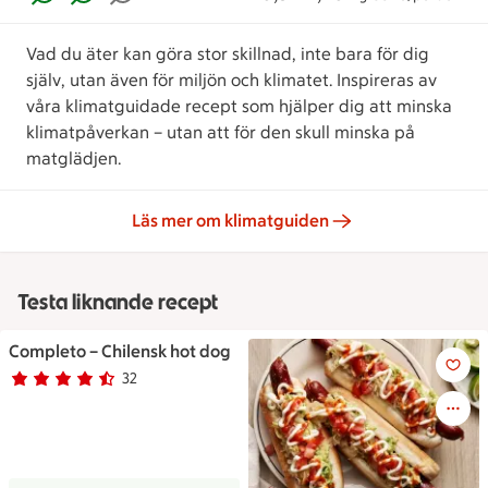
Vad du äter kan göra stor skillnad, inte bara för dig
själv, utan även för miljön och klimatet. Inspireras av
våra klimatguidade recept som hjälper dig att minska
klimatpåverkan – utan att för den skull minska på
matglädjen.
Läs mer om klimatguiden
Testa liknande recept
Completo – Chilensk hot dog
Completo – Chilensk hot dog
32
Betyg 4.6 av 5.
32 personer har röstat