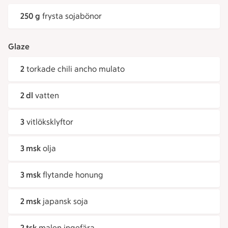
250 g
frysta sojabönor
Glaze
2
torkade chili ancho mulato
2 dl
vatten
3
vitlöksklyftor
3 msk
olja
3 msk
flytande honung
2 msk
japansk soja
2 tsk
malen ingefära