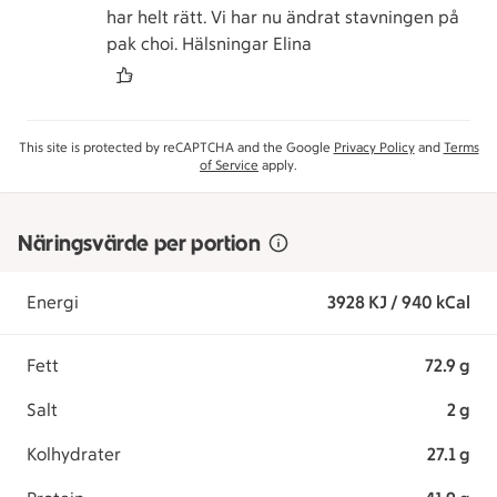
har helt rätt. Vi har nu ändrat stavningen på
pak choi. Hälsningar Elina
This site is protected by reCAPTCHA and the Google
Privacy Policy
and
Terms
of Service
apply.
Näringsvärde per portion
Energi
3928 KJ / 940 kCal
Fett
72.9 g
Salt
2 g
Kolhydrater
27.1 g