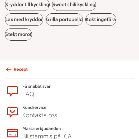
Kryddor till kyckling
Sweet chili kyckling
Lax med kryddor
Grilla portobello
Kokt ingefära
Stekt morot
Recept
Sidfot
Få snabbt svar
FAQ
Kundservice
Kontakta oss
Massa erbjudanden
Bli stammis på ICA