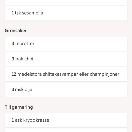
1 tsk
sesamolja
Grönsaker
3
morötter
3
pak choi
12
medelstora shiitakesvampar eller champinjoner
3 msk
olja
Till garnering
1
ask kryddkrasse