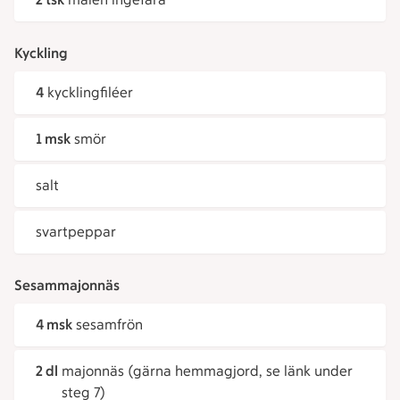
Kyckling
4
kycklingfiléer
1 msk
smör
salt
svartpeppar
Sesammajonnäs
4 msk
sesamfrön
2 dl
majonnäs (gärna hemmagjord, se länk under
steg 7)