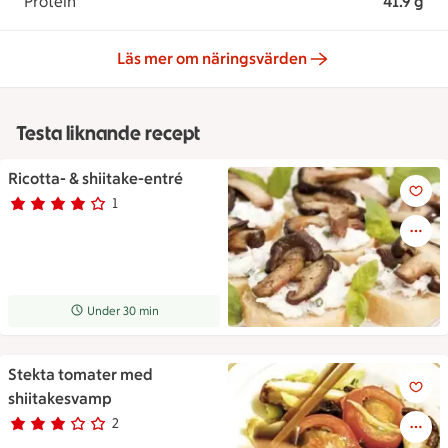
Protein
41.9 g
Läs mer om näringsvärden
Testa liknande recept
Ricotta- & shiitake-entré
Ricotta- & shiitake-entré
1
Betyg 4 av 5.
1 personer har röstat
Receptet tar Under 30 min att tillaga
Under 30 min
Stekta tomater med
Stekta tomater med shiitake
shiitakesvamp
2
Betyg 3 av 5.
2 personer har röstat