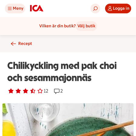
Meny
Logga in
Vilken är din butik?
Välj butik
Recept
Chilikyckling med pak choi
och sesammajonnäs
Betyg 3.5 av 5.
12 personer har röstat
12
Receptet har 2 kommentarer
2