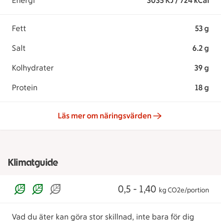
Energi
3035 KJ / 724 kCal
Fett
53 g
Salt
6.2 g
Kolhydrater
39 g
Protein
18 g
Läs mer om näringsvärden
Klimatguide
0,5 - 1,40
kg CO2e/portion
Vad du äter kan göra stor skillnad, inte bara för dig