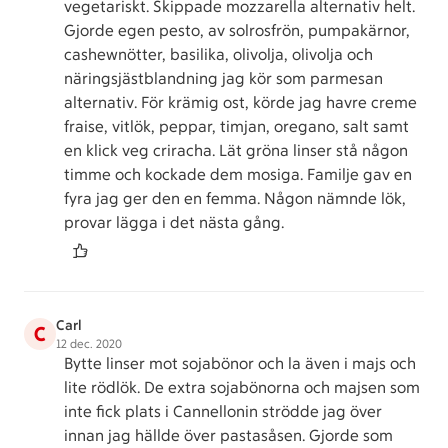
vegetariskt. Skippade mozzarella alternativ helt.
Gjorde egen pesto, av solrosfrön, pumpakärnor,
cashewnötter, basilika, olivolja, olivolja och
näringsjästblandning jag kör som parmesan
alternativ. För krämig ost, körde jag havre creme
fraise, vitlök, peppar, timjan, oregano, salt samt
en klick veg criracha. Lät gröna linser stå någon
timme och kockade dem mosiga. Familje gav en
fyra jag ger den en femma. Någon nämnde lök,
provar lägga i det nästa gång.
Carl
C
12 dec. 2020
Bytte linser mot sojabönor och la även i majs och
lite rödlök. De extra sojabönorna och majsen som
inte fick plats i Cannellonin strödde jag över
innan jag hällde över pastasåsen. Gjorde som