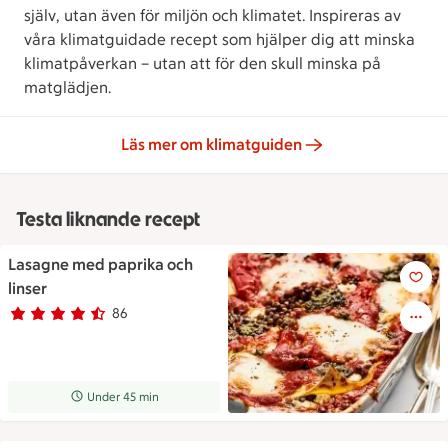
själv, utan även för miljön och klimatet. Inspireras av
våra klimatguidade recept som hjälper dig att minska
klimatpåverkan – utan att för den skull minska på
matglädjen.
Läs mer om klimatguiden
Testa liknande recept
Lasagne med paprika och
Lasagne med paprika och lins
linser
86
Betyg 4.3 av 5.
86 personer har röstat
Receptet tar Under 45 min att tillaga
Under 45 min