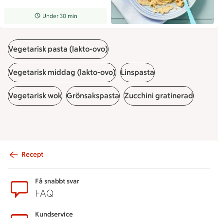
Receptet tar Under 30 min att tillaga
Under 30 min
Vegetarisk pasta (lakto-ovo)
Vegetarisk middag (lakto-ovo)
Linspasta
Vegetarisk wok
Grönsakspasta
Zucchini gratinerad
Recept
Sidfot
Få snabbt svar
FAQ
Kundservice