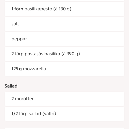
1 förp
basilikapesto (à 130 g)
salt
peppar
2
förp pastasås basilika (à 390 g)
125 g
mozzarella
Sallad
2
morötter
1/2
förp sallad (valfri)