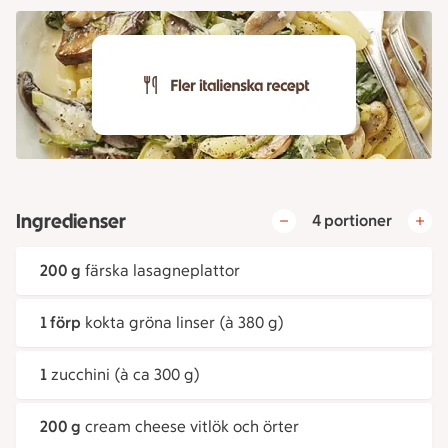
Ingredienser
4 portioner
200 g
färska lasagneplattor
1 förp
kokta gröna linser (à 380 g)
1
zucchini (à ca 300 g)
200 g
cream cheese vitlök och örter