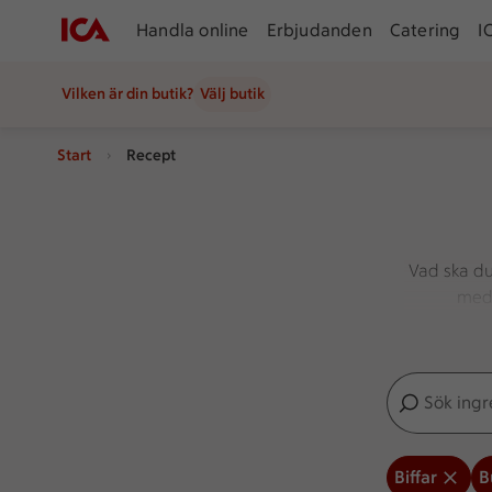
Handla online
Erbjudanden
Catering
I
Vilken är din butik?
Välj butik
Start
Recept
Vad ska du 
med 
variations
Sök ingredien
Inga förslag
Biffar
B