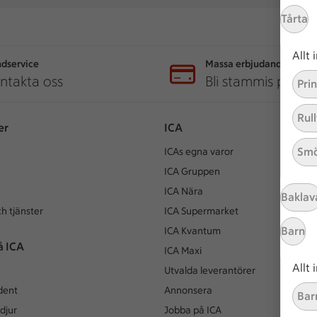
Tårta
Allt
dservice
Massa erbjudanden
ntakta oss
Bli stammis på IC
Pri
Rull
er
ICA
Smö
ICAs egna varor
ICA Gruppen
ICA Nära
Baklav
h tjänster
ICA Supermarket
Barn
ICA Kvantum
å ICA
ICA Maxi
Allt
Utvalda leverantörer
dent
Annonsera
Bar
djur
Jobba på ICA