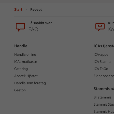
Start
Recept
Sidfot
Få snabbt svar
Kun
FAQ
Ko
Handla
ICAs tjänst
Handla online
ICA-appen
ICAs matkasse
ICA Scanna
Catering
ICA ToGo
Apotek Hjärtat
Fler appar oc
Handla som företag
Stammis p
Gaston
Bli stammis
Stammis Stu
Stammis Hus