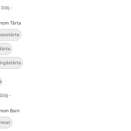
Dölj -
 inom Tårta
ICAs inspirationsmejl
A
Prenumerera
nsesstårta
tårta
Hållbarhet
rgåstårta
ICA Stiftelsen
En god morgondag
a
Kundservice
Dölj -
Reklamera
Återkallelser
 inom Barn
Spärra eller beställ nytt ICA-kort
Behandling av personuppgifter
nmat
Hantera cookies