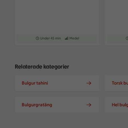
Receptet tar Under 45 min att tillaga
Under 45 min
Receptet har Medel svårighetsgrad
Medel
Re
Relaterade kategorier
Bulgur tahini
Torsk b
Bulgurgratäng
Hel bul