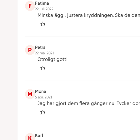
Fatima
F
22 juli 2022
Minska ägg , justera kryddningen. Ska de den
Petra
P
22 maj 2021
Otroligt gott!
Mona
M
5 apr. 2021
Jag har gjort dem flera gånger nu. Tycker dom 
Karl
K