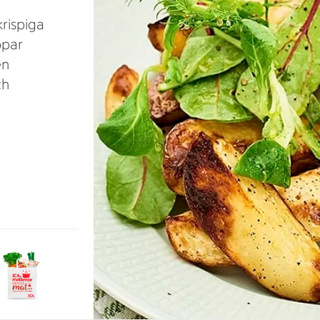
krispiga
ppar
en
ch