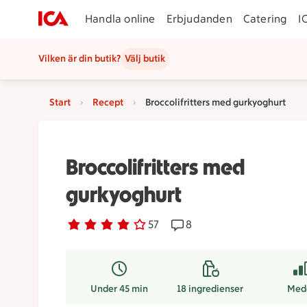
Handla online
Erbjudanden
Catering
I
Vilken är din butik?
Välj butik
Start
Recept
Broccolifritters med gurkyoghurt
Broccolifritters med
gurkyoghurt
Betyg 4 av 5.
57 personer har röstat
57
Receptet har 8 kommentar
8
Under 45 min
18
ingredienser
Med