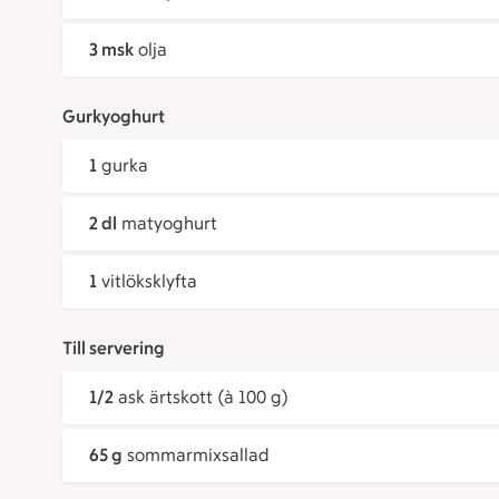
3 msk
olja
Gurkyoghurt
1
gurka
2 dl
matyoghurt
1
vitlöksklyfta
Till servering
1/2
ask ärtskott (à 100 g)
65 g
sommarmixsallad