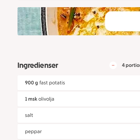
Ingredienser
4 portio
900 g
fast potatis
1 msk
olivolja
salt
peppar