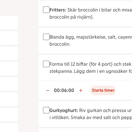
Fritters:
Skär broccolin i bitar och mixa
broccolin på rivjärn).
Blanda ägg, majsstärkelse, salt, cayen
broccolin.
Forma till 12 biffar (för 4 port) och st
stekpanna. Lägg dem i en ugnssäker for
00:06:00
Starta timer
Gurkyoghurt:
Riv gurkan och pressa u
i vitlöken. Smaka av med salt och pepp