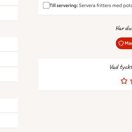
Till servering:
Servera fritters med pota
Har du
Mar
Vad tyck