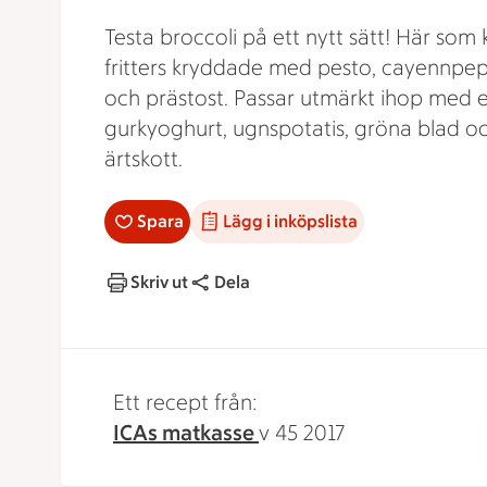
Testa broccoli på ett nytt sätt! Här som 
fritters kryddade med pesto, cayennpe
och prästost. Passar utmärkt ihop med 
gurkyoghurt, ugnspotatis, gröna blad o
ärtskott.
Spara
Lägg i inköpslista
Skriv ut
Dela
Ett recept från:
ICAs matkasse
v 45 2017