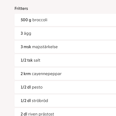
Fritters
500 g
broccoli
3
ägg
3 msk
majsstärkelse
1/2 tsk
salt
2 krm
cayennepeppar
1/2 dl
pesto
1/2 dl
ströbröd
2 dl
riven prästost