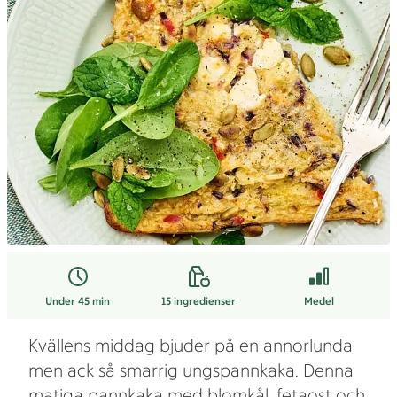
Under 45 min
15
ingredienser
Medel
Kvällens middag bjuder på en annorlunda
men ack så smarrig ungspannkaka. Denna
matiga pannkaka med blomkål, fetaost och