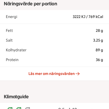
Näringsvärde per portion
Energi
3222 KJ / 769 kCal
Fett
28 g
Salt
3.25 g
Kolhydrater
89 g
Protein
36 g
Läs mer om näringsvärden
Klimatguide