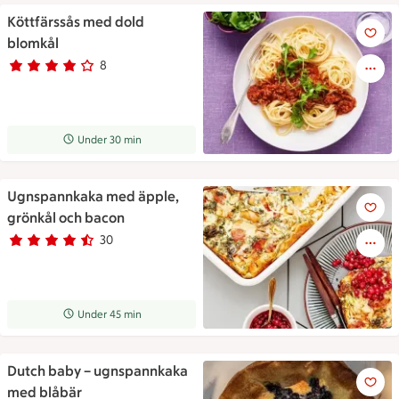
Köttfärssås med dold
Köttfärssås med dold blomkål
blomkål
8
Betyg 4 av 5.
8 personer har röstat
Receptet tar Under 30 min att tillaga
Under 30 min
Ugnspannkaka med äpple,
Ugnspannkaka med äpple, grö
grönkål och bacon
30
Betyg 4.6 av 5.
30 personer har röstat
Receptet tar Under 45 min att tillaga
Under 45 min
Dutch baby – ugnspannkaka
Dutch baby – ugnspannkaka 
med blåbär