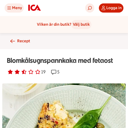
Meny
Logga in
Vilken är din butik?
Välj butik
Recept
Blomkålsugnspannkaka med fetaost
Betyg 2.7 av 5.
19 personer har röstat
19
Receptet har 5 kommentarer
5