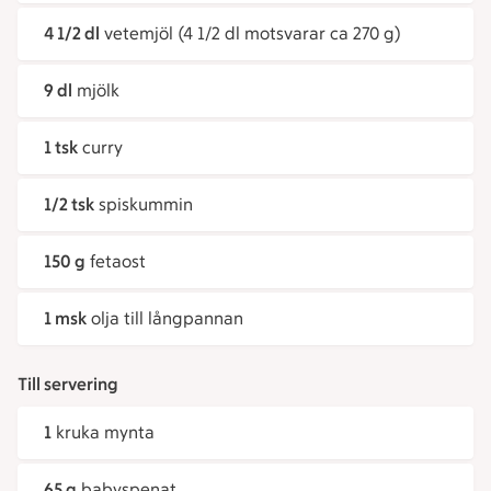
4 1/2 dl
vetemjöl (4 1/2 dl motsvarar ca 270 g)
9 dl
mjölk
1 tsk
curry
1/2 tsk
spiskummin
150 g
fetaost
1 msk
olja till långpannan
Till servering
1
kruka mynta
65 g
babyspenat