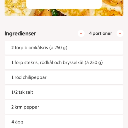
Ingredienser
4 portioner
2
förp blomkålsris (à 250 g)
1
förp stekris, rödkål och brysselkål (à 250 g)
1
röd chilipeppar
1/2 tsk
salt
2 krm
peppar
4
ägg