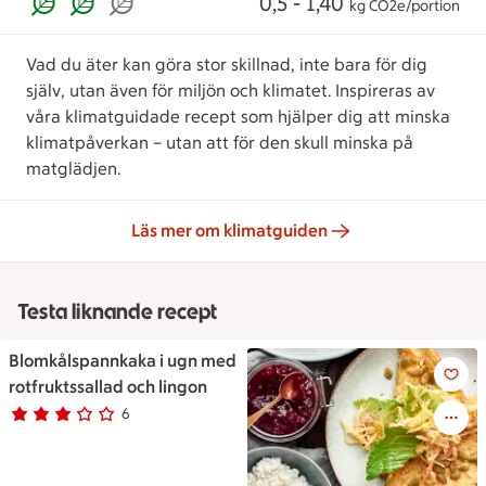
0,5 - 1,40
kg CO2e/portion
Vad du äter kan göra stor skillnad, inte bara för dig
själv, utan även för miljön och klimatet. Inspireras av
våra klimatguidade recept som hjälper dig att minska
klimatpåverkan – utan att för den skull minska på
matglädjen.
Läs mer om klimatguiden
Testa liknande recept
Blomkålspannkaka i ugn med
Blomkålspannkaka i ugn med ro
rotfruktssallad och lingon
6
Betyg 3 av 5.
6 personer har röstat