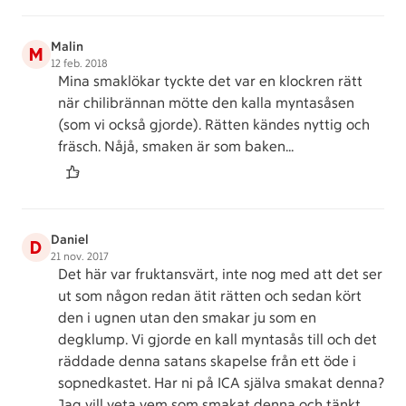
Malin
M
12 feb. 2018
Mina smaklökar tyckte det var en klockren rätt
när chilibrännan mötte den kalla myntasåsen
(som vi också gjorde). Rätten kändes nyttig och
fräsch. Nåjå, smaken är som baken...
Daniel
D
21 nov. 2017
Det här var fruktansvärt, inte nog med att det ser
ut som någon redan ätit rätten och sedan kört
den i ugnen utan den smakar ju som en
degklump. Vi gjorde en kall myntasås till och det
räddade denna satans skapelse från ett öde i
sopnedkastet. Har ni på ICA själva smakat denna?
Jag vill veta vem som smakat denna och tänkt