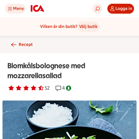
Meny
Logga in
Vilken är din butik?
Välj butik
Recept
Blomkålsbolognese med
mozzarellasallad
Betyg 4.4 av 5.
52 personer har röstat
52
Receptet har 4 kommentarer
4
Nyckelhålsmärkt.