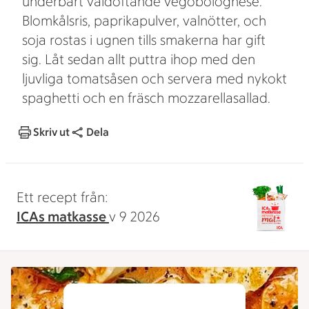
underbart väldoftande vegobolognese.
Blomkålsris, paprikapulver, valnötter, och
soja rostas i ugnen tills smakerna har gift
sig. Låt sedan allt puttra ihop med den
ljuvliga tomatsåsen och servera med nykokt
spaghetti och en fräsch mozzarellasallad.
Skriv ut
Dela
Ett recept från:
ICAs matkasse
v 9 2026