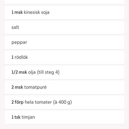
1 msk
kinesisk soja
salt
peppar
1
rödlök
1/2 msk
olja (till steg 4)
2 msk
tomatpuré
2 förp
hela tomater (à 400 g)
1 tsk
timjan