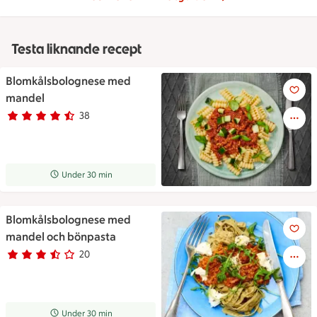
Testa liknande recept
Blomkålsbolognese med
Blomkålsbolognese med mand
mandel
38
Betyg 4.3 av 5.
38 personer har röstat
Receptet tar Under 30 min att tillaga
Under 30 min
Blomkålsbolognese med
Blomkålsbolognese med mand
mandel och bönpasta
20
Betyg 3.6 av 5.
20 personer har röstat
Receptet tar Under 30 min att tillaga
Under 30 min