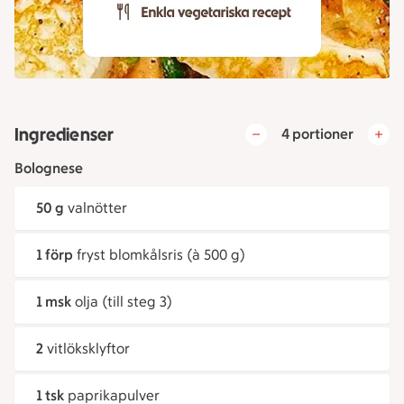
Ingredienser
4 portioner
Bolognese
50 g
valnötter
1 förp
fryst blomkålsris (à 500 g)
1 msk
olja (till steg 3)
2
vitlöksklyftor
1 tsk
paprikapulver