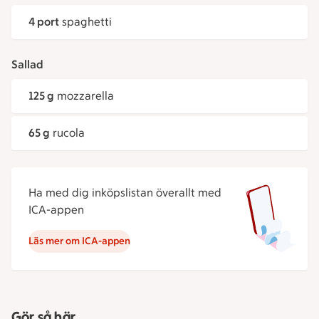
4 port
spaghetti
Sallad
125 g
mozzarella
65 g
rucola
Ha med dig inköpslistan överallt med
ICA-appen
Läs mer om ICA-appen
Gör så här