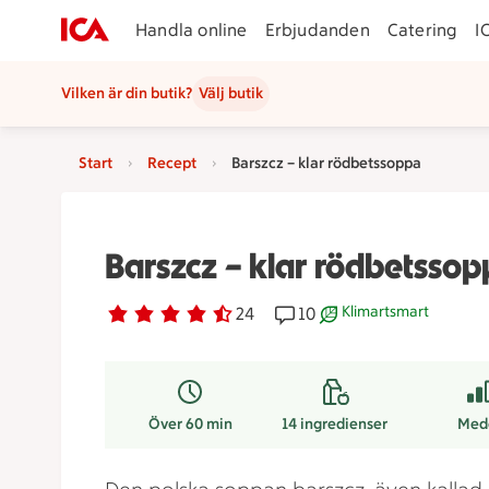
Handla online
Erbjudanden
Catering
I
Vilken är din butik?
Välj butik
Start
Recept
Barszcz – klar rödbetssoppa
Barszcz – klar rödbetsso
Klimartsmart
Betyg 4.6 av 5.
24 personer har röstat
24
Receptet har 10 kommenta
10
Receptet är ett klimar
Över 60 min
14
ingredienser
Med