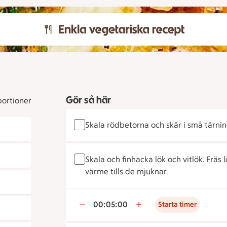
Gör så här
portioner
Skala rödbetorna och skär i små tärnin
Skala och finhacka lök och vitlök. Fräs l
värme tills de mjuknar.
00:05:00
Starta timer