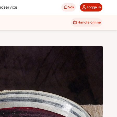
ndservice
Sök
Logga in
Handla online