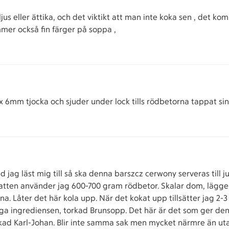
jus eller ättika, och det viktikt att man inte koka sen , det ko
mer också fin färger på soppa ,
 6mm tjocka och sjuder under lock tills rödbetorna tappat sin f
jag läst mig till så ska denna barszcz cerwony serveras till ju
 vatten använder jag 600-700 gram rödbetor. Skalar dom, lägge
na. Låter det här kola upp. När det kokat upp tillsätter jag 2-3
iga ingrediensen, torkad Brunsopp. Det här är det som ger den
d Karl-Johan. Blir inte samma sak men mycket närmre än utan.