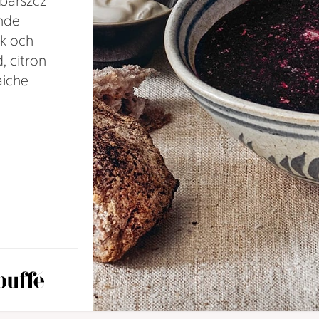
 barszcz
ande
ök och
, citron
aiche