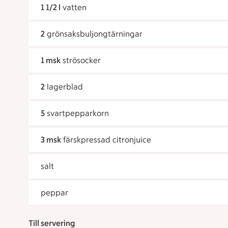
1 1/2 l
vatten
2
grönsaksbuljongtärningar
1 msk
strösocker
2
lagerblad
5
svartpepparkorn
3 msk
färskpressad citronjuice
salt
peppar
Till servering