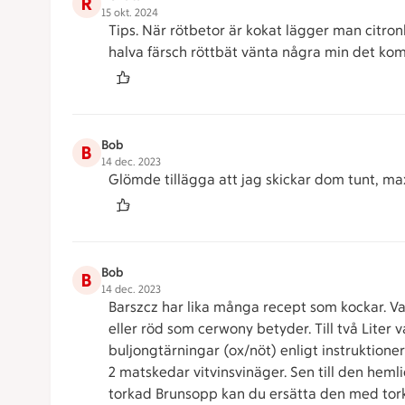
R
15 okt. 2024
Tips. När rötbetor är kokat lägger man citronl
halva färsch röttbät vänta några min det kom
Bob
B
14 dec. 2023
Glömde tillägga att jag skickar dom tunt, max
Bob
B
14 dec. 2023
Barszcz har lika många recept som kockar. Vad 
eller röd som cerwony betyder. Till två Liter
buljongtärningar (ox/nöt) enligt instruktioner
2 matskedar vitvinsvinäger. Sen till den heml
torkad Brunsopp kan du ersätta den med torka