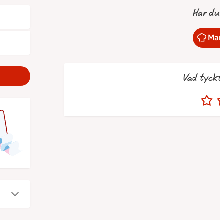
Har du
Mar
Vad tyck