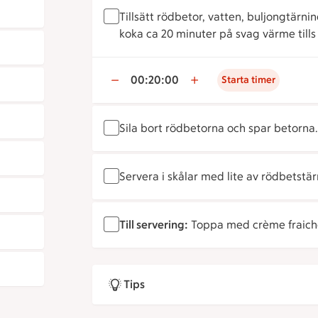
Tillsätt rödbetor, vatten, buljongtärni
koka ca 20 minuter på svag värme till
00:20:00
Starta timer
Sila bort rödbetorna och spar betorna
Servera i skålar med lite av rödbetstär
Till servering:
Toppa med crème fraiche
Tips