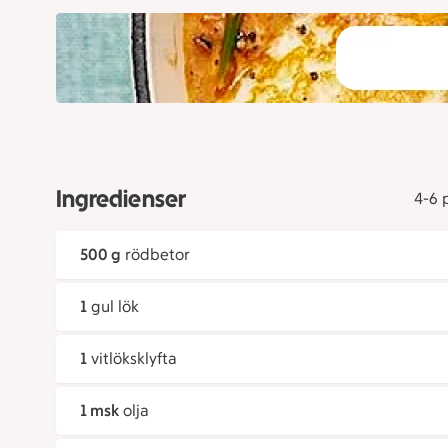
Ingredienser
4-6 
500 g
rödbetor
1
gul lök
1
vitlöksklyfta
1 msk
olja