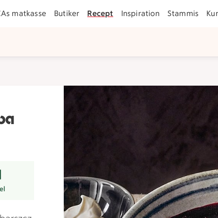
CAs matkasse
Butiker
Recept
Inspiration
Stammis
Ku
ppa
rer
tsmart val.
el