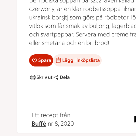
Den polska soppan barszcz, även kallad
czerwony, är en klar rödbetssoppa likn
ukrainsk borsjtj som görs på rödbetor, l
vitlök som får smak av buljong, lagerblad
och svartpeppar. Servera med crème fr
eller smetana och en bit bröd!
Spara
Lägg i inköpslista
Skriv ut
Dela
Ett recept från:
Buffé
nr 8, 2020