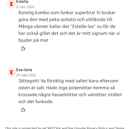
Estelle
E
21 okt. 2024
Konstig kombo som funkar superbra! Vi brukar
göra den med peka-potatis och vitlökssås till.
Många vänner kallar det "Estelle-lax" nu för de
har också gillat det och det är mitt signum när vi
bjuder på mat
Eva-lena
E
24 mars 2022
Jättegott! Va försiktig med saltet bara eftersom
osten är salt. Hade inga pinjenötter hemma så
krossade några hasselnötter och valnötter istället
och det funkade.
This site is protected by reCAPTCHA and the Google
Privacy Policy
and
Terms