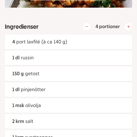
Ingredienser
4 portioner
4
port laxfilé (à ca 140 g)
1 dl
russin
150 g
getost
1 dl
pinjenötter
1 msk
olivolja
2 krm
salt