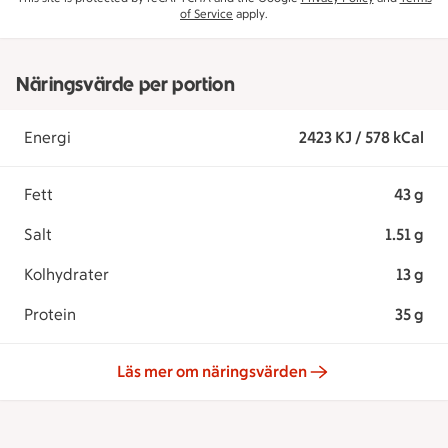
of Service
apply.
Näringsvärde per portion
Energi
2423 KJ / 578 kCal
Fett
43 g
Salt
1.51 g
Kolhydrater
13 g
Protein
35 g
Läs mer om näringsvärden