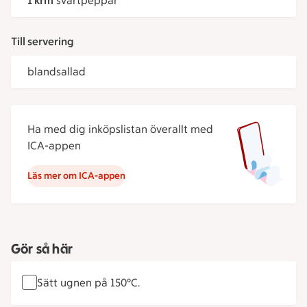
1 krm
svartpeppar
Till servering
blandsallad
Ha med dig inköpslistan överallt med
ICA-appen
Läs mer om ICA-appen
Gör så här
Sätt ugnen på 150°C.