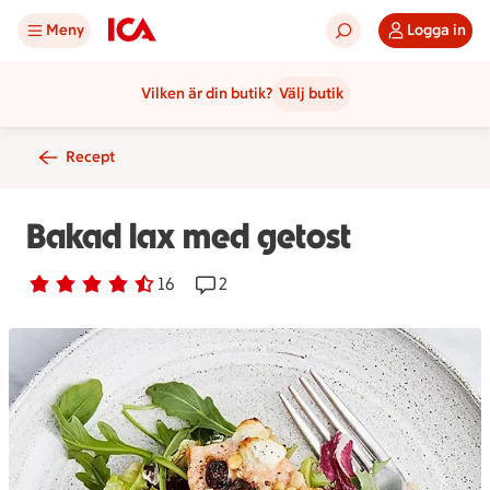
Meny
Logga in
Vilken är din butik?
Välj butik
Recept
Bakad lax med getost
Betyg 4.2 av 5.
16 personer har röstat
16
Receptet har 2 kommentarer
2