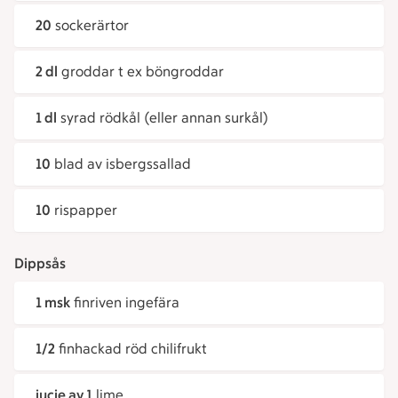
20
sockerärtor
2 dl
groddar t ex böngroddar
1 dl
syrad rödkål (eller annan surkål)
10
blad av isbergssallad
10
rispapper
Dippsås
1 msk
finriven ingefära
1/2
finhackad röd chilifrukt
jucie av 1
lime