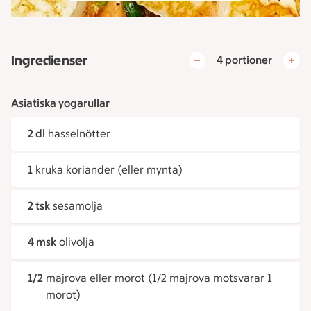
Ingredienser
4 portioner
Asiatiska yogarullar
2 dl
hasselnötter
1
kruka koriander (eller mynta)
2 tsk
sesamolja
4 msk
olivolja
1/2
majrova eller morot (1/2 majrova motsvarar 1
morot)