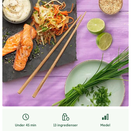
Under 45 min
13
ingredienser
Medel