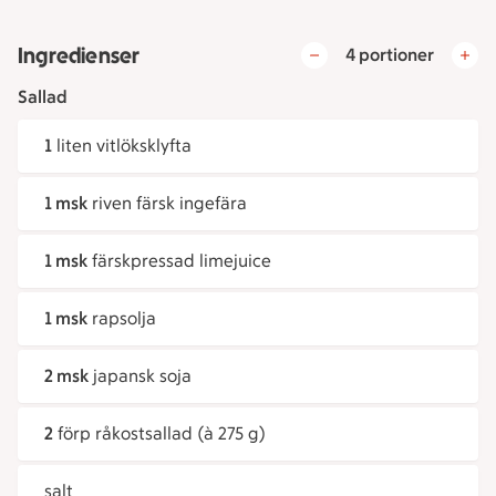
Ingredienser
4 portioner
Sallad
1
liten vitlöksklyfta
1 msk
riven färsk ingefära
1 msk
färskpressad limejuice
1 msk
rapsolja
2 msk
japansk soja
2
förp råkostsallad (à 275 g)
salt