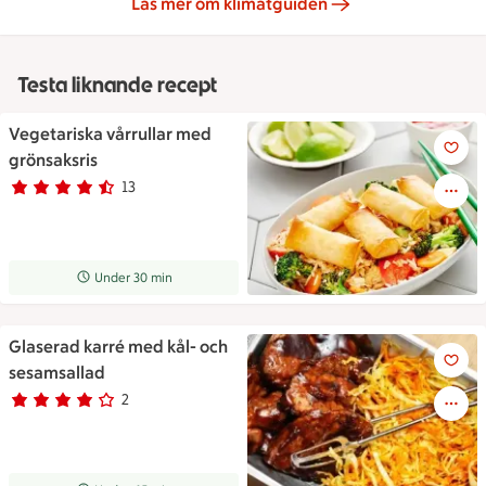
Läs mer om klimatguiden
Testa liknande recept
Vegetariska vårrullar med
Vegetariska vårrullar med grö
grönsaksris
13
Betyg 4.2 av 5.
13 personer har röstat
Receptet tar Under 30 min att tillaga
Under 30 min
Glaserad karré med kål- och
Glaserad karré med kål- och 
sesamsallad
2
Betyg 4 av 5.
2 personer har röstat