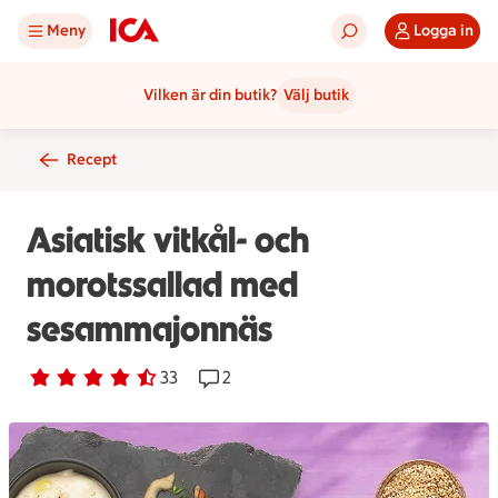
Meny
Logga in
Vilken är din butik?
Välj butik
Recept
Asiatisk vitkål- och
morotssallad med
sesammajonnäs
Betyg 4.2 av 5.
33 personer har röstat
33
Receptet har 2 kommentarer
2