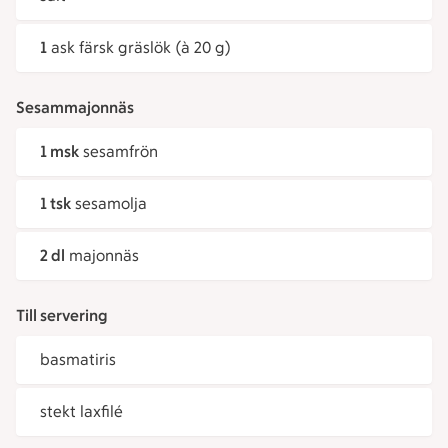
1
ask färsk gräslök (à 20 g)
Sesammajonnäs
1 msk
sesamfrön
1 tsk
sesamolja
2 dl
majonnäs
Till servering
basmatiris
stekt laxfilé