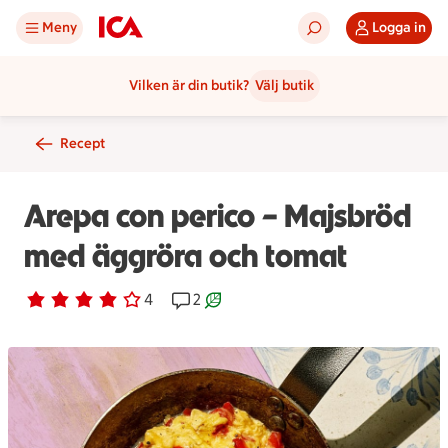
Meny
Logga in
Vilken är din butik?
Välj butik
Recept
Arepa con perico – Majsbröd
med äggröra och tomat
Betyg 3.8 av 5.
4 personer har röstat
4
Receptet har 2 kommentarer
2
Receptet är ett klimartsmart val.