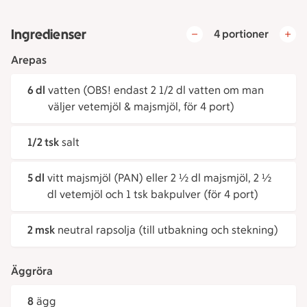
Ingredienser
4 portioner
Arepas
6 dl
vatten (OBS! endast 2 1/2 dl vatten om man
väljer vetemjöl & majsmjöl, för 4 port)
1/2 tsk
salt
5 dl
vitt majsmjöl (PAN) eller 2 ½ dl majsmjöl, 2 ½
dl vetemjöl och 1 tsk bakpulver (för 4 port)
2 msk
neutral rapsolja (till utbakning och stekning)
Äggröra
8
ägg