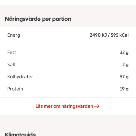
Näringsvärde per portion
Energi
2490 KJ / 595 kCal
Fett
32 g
Salt
2 g
Kolhydrater
57 g
Protein
19 g
Läs mer om näringsvärden
Klimatguide