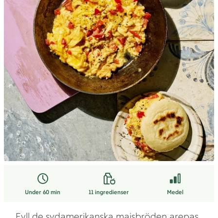
Under 60 min
11
ingredienser
Medel
Fyll de sydamerikanska majsbröden arepas