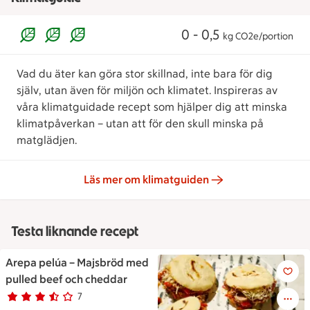
0 - 0,5
kg CO2e/portion
Vad du äter kan göra stor skillnad, inte bara för dig
själv, utan även för miljön och klimatet. Inspireras av
våra klimatguidade recept som hjälper dig att minska
klimatpåverkan – utan att för den skull minska på
matglädjen.
Läs mer om klimatguiden
Testa liknande recept
Arepa pelúa – Majsbröd med
Fyra stekta arepabröd på ett ra
pulled beef och cheddar
7
Betyg 3.7 av 5.
7 personer har röstat