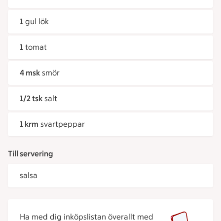
1
gul lök
1
tomat
4 msk
smör
1/2 tsk
salt
1 krm
svartpeppar
Till servering
salsa
Ha med dig inköpslistan överallt med