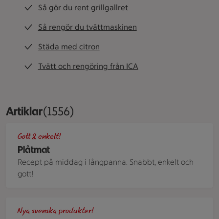
Så gör du rent grillgallret
Så rengör du tvättmaskinen
Städa med citron
Tvätt och rengöring från ICA
Artiklar
Visar 1556 stycken
(1556)
Blomkål, laxfilé, curry och vitost på en ugnsplåt.
Gott & enkelt!
Plåtmat
Recept på middag i långpanna. Snabbt, enkelt och
gott!
ICAs varuparad med ICAse egna märkesvaror.
Nya svenska produkter!