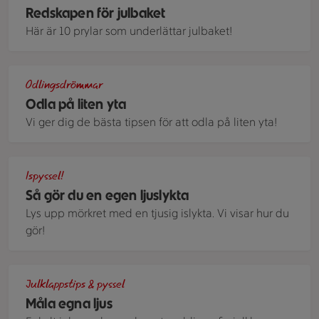
Redskapen för julbaket
Här är 10 prylar som underlättar julbaket!
Uteplats med plantor på olika nivåer
Odlingsdrömmar
Odla på liten yta
Vi ger dig de bästa tipsen för att odla på liten yta!
Lykta av is dekorerad med granris
Ispyssel!
Så gör du en egen ljuslykta
Lys upp mörkret med en tjusig islykta. Vi visar hur du
gör!
Vita stearinljus som målas med färgerna röd och guld i olika
Julklappstips & pyssel
Måla egna ljus