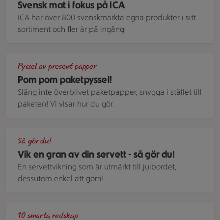
Svensk mat i fokus på ICA
ICA har över 800 svenskmärkta egna produkter i sitt
sortiment och fler är på ingång.
Pom pom pyssel och ett paket
Pyssel av present papper
Pom pom paketpyssel!
Släng inte överblivet paketpapper, snygga i stället till
paketen! Vi visar hur du gör.
Servettgranar på en röd julduk
Så gör du!
Vik en gran av din servett - så gör du!
En servettvikning som är utmärkt till julbordet,
dessutom enkel att göra!
Julbak med olika redskap och ett gäng lussekatter på ett b
10 smarta redskap