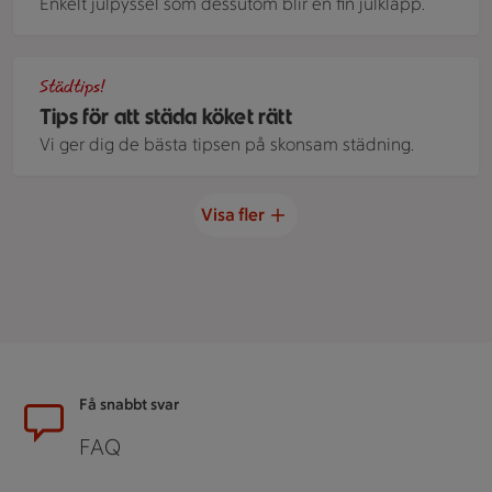
Enkelt julpyssel som dessutom blir en fin julklapp.
Diskat porslin ligger på en handduk på en köksbänk
Städtips!
Tips för att städa köket rätt
Vi ger dig de bästa tipsen på skonsam städning.
Visa fler
Sidfot
Få snabbt svar
FAQ