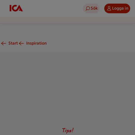
Sök
Logga in
Start
Inspiration
En ugn som är halvöppen.
Tips!