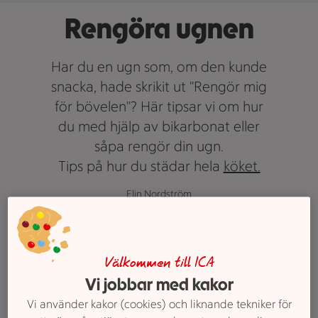
Rengöra ugnen
Har du en ugn som, om den kunde
snacka, hade skrikit ut "Rengör mig
för bövelen"? Här tipsar vi om hur
du med hjälp av bikarbonat eller
såpa rengör din ugn.
Tips på hur du städar hela
köket.
Elin Nordström
Välkommen till ICA
Vi jobbar med kakor
Så rengör du ugnen
Vi använder kakor (cookies) och liknande tekniker för