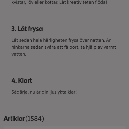
kvistar, löv eller kottar. Låt kreativiteten flöda!
3. Låt frysa
Låt sedan hela härligheten frysa över natten. Är
hinkarna sedan svåra att få bort, ta hjälp av varmt
vatten.
4. Klart
Sådärja, nu är din ljuslykta klar!
Artiklar
Visar 1584 stycken
(1584)
Trolldeg i en skål. Närbild.