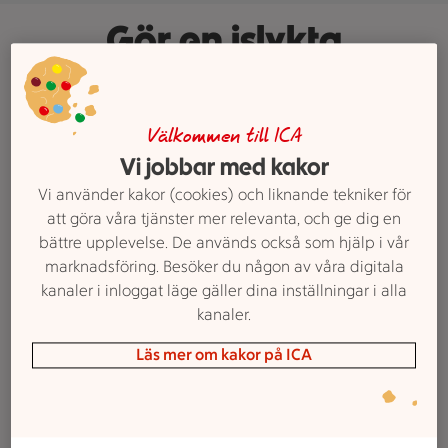
Gör en islykta
Lys upp årets mörkaste månader
med en tjusig islykta. Allt du
Välkommen till ICA
behöver för att göra en egen
Vi jobbar med kakor
ljuslykta av is är två hinkar, vatten,
Vi använder kakor (cookies) och liknande tekniker för
lite minusgrader och det du gillar
att göra våra tjänster mer relevanta, och ge dig en
från naturen.
bättre upplevelse. De används också som hjälp i vår
Tips: mustiga och värmande
grytor.
marknadsföring. Besöker du någon av våra digitala
kanaler i inloggat läge gäller dina inställningar i alla
Text: Josefine Braw
kanaler.
Läs mer om kakor på ICA
Så gör du en egen ljuslykta