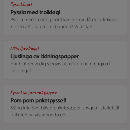
Pysseldags!
Pyssla med trolldeg!
Pyssla med trolldeg - det kanske kan få de uttråkade
kidsen att dra på smilbanden? Vi testar!
Strutar av tidningspapper med hål som är trädda på en juls
Fiffig ljusslinga!
Ljuslinga av tidningspapper
Här hjälper vi dig stegvis att gör en hemmagjord
ljusslinga!
Pom pom pyssel och ett paket
Pyssel av present papper
Pom pom paketpyssel!
Släng inte överblivet paketpapper, snygga i stället till
paketen! Vi visar hur du gör.