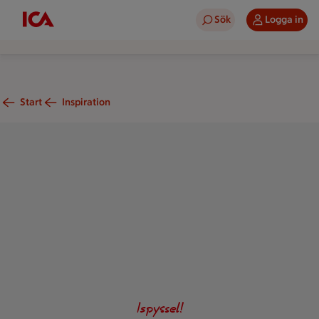
Sök
Logga in
Start
Inspiration
Lykta av is dekorerad med granris
Ispyssel!