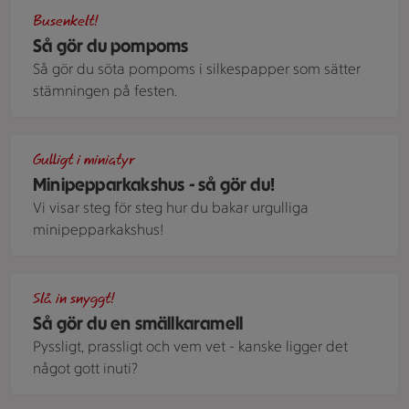
Två pompoms i vit och flerfärgat bredvid varandra
Busenkelt!
Så gör du pompoms
Så gör du söta pompoms i silkespapper som sätter
stämningen på festen.
Minipepparkakshus satt på en kopp med varm choklad
Gulligt i miniatyr
Minipepparkakshus - så gör du!
Vi visar steg för steg hur du bakar urgulliga
minipepparkakshus!
smällkarameller i sliver och röd
Slå in snyggt!
Så gör du en smällkaramell
Pyssligt, prassligt och vem vet - kanske ligger det
något gott inuti?