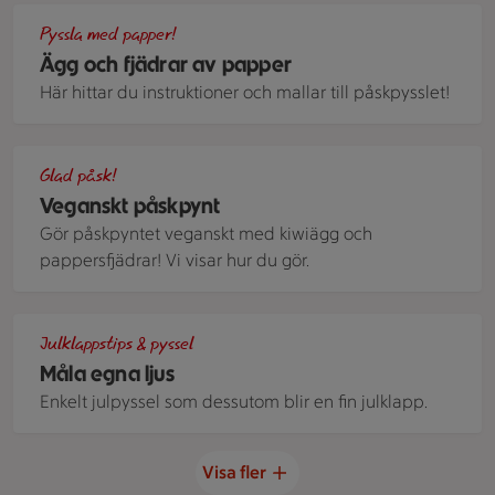
Papperspyssel till påsk. Fjädrar och små ägg av noggrannt kli
Pyssla med papper!
Ägg och fjädrar av papper
Här hittar du instruktioner och mallar till påskpysslet!
En skål med dekorerade ägg. En äggkopp med ett halverat äg
Glad påsk!
Veganskt påskpynt
Gör påskpyntet veganskt med kiwiägg och
pappersfjädrar! Vi visar hur du gör.
Vita stearinljus som målas med färgerna röd och guld i olika
Julklappstips & pyssel
Måla egna ljus
Enkelt julpyssel som dessutom blir en fin julklapp.
Visa fler