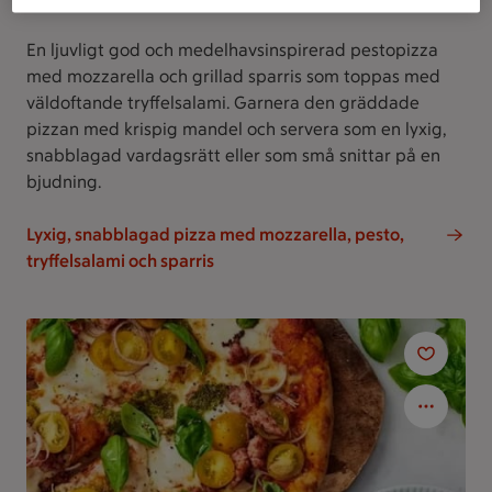
En ljuvligt god och medelhavsinspirerad pestopizza
med mozzarella och grillad sparris som toppas med
väldoftande tryffelsalami. Garnera den gräddade
pizzan med krispig mandel och servera som en lyxig,
snabblagad vardagsrätt eller som små snittar på en
bjudning.
Lyxig, snabblagad pizza med mozzarella, pesto,
tryffelsalami och sparris