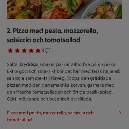
2. Pizza med pesto, mozzarella,
salsiccia och tomatsallad
Betyg 4.9 av 5.
8 personer har röstat
8
Receptet har 1 kommentarer
1
Salta, kryddiga smaker passar alltid bra på en pizza.
Extra gott och smakrikt blir det här med färsk italiensk
salsiccia som stekts i förväg. Toppa den gräddade
pizzan med den den smakrika korven, garnera med
den fräscha tomatsalladen och örtiga basilikablad.
Gott, mättande och busenkelt att tillaga!
Pizza med pesto, mozzarella, salsiccia och
tomatsallad