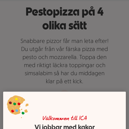
Pestopizza på 4
olika sätt
Snabbare pizzor får man leta efter!
Du utgår från vår färska pizza med
pesto och mozzarella. Toppa den
med riktigt läckra toppingar och
simsalabim så har du middagen
klar på ett kick.
Välkommen till ICA
Fyra otroliga toppings till
Vi jobbar med kakor