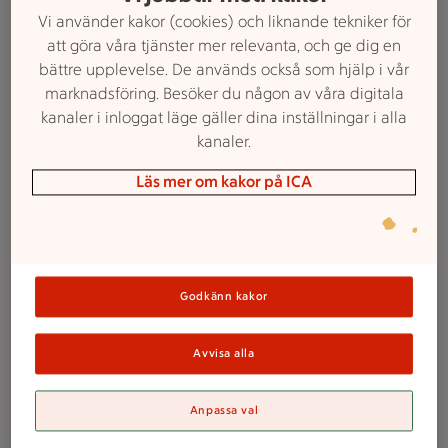
Vi använder kakor (cookies) och liknande tekniker för
färdigpizzan
att göra våra tjänster mer relevanta, och ge dig en
bättre upplevelse. De används också som hjälp i vår
marknadsföring. Besöker du någon av våra digitala
kanaler i inloggat läge gäller dina inställningar i alla
kanaler.
Läs mer om kakor på ICA
Godkänn kakor
1. Lyxig, snabblagad pizza med
Avvisa alla
mozzarella, pesto, tryffelsalami och
sparris
Anpassa val
Betyg 4.3 av 5.
3 personer har röstat
3
Receptet har 0 kommentarer
0