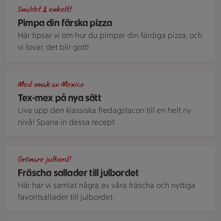
Färdig pizza toppad med grillad paprika och en sallad av fä
Snabbt & enkelt!
Pimpa din färska pizza
Här tipsar vi om hur du pimpar din färdiga pizza, och
vi lovar, det blir gott!
Laxtacos med grönsaker, tortillachips och picklad rödlök
Med smak av Mexico
Tex-mex på nya sätt
Liva upp den klassiska fredagstacon till en helt ny
nivå! Spana in dessa recept.
Ett stort fat med en färggrann sallad med apelsin och salt
Grönare julbord!
Fräscha sallader till julbordet
Här har vi samlat några av våra fräscha och nyttiga
favoritsallader till julbordet.