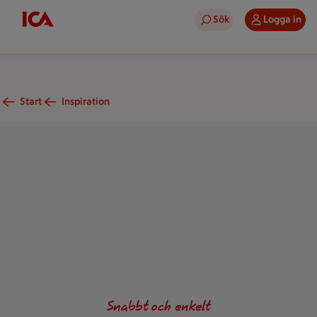
Sök
Logga in
Start
Inspiration
En pizza med topping av salsiccia, tomater, färsk basilika oc
Snabbt och enkelt