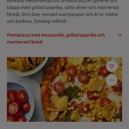
delikata medelhavspizza. Grädda pizzan gyllene och
toppa med grillad paprika, salta oliver och marinerad
fänkål. Strö över nymald svartpeppar och ät er mätta
och belåtna. Smaklig måltid!
Pestopizza med mozzarella, grillad paprika och
marinerad fänkål