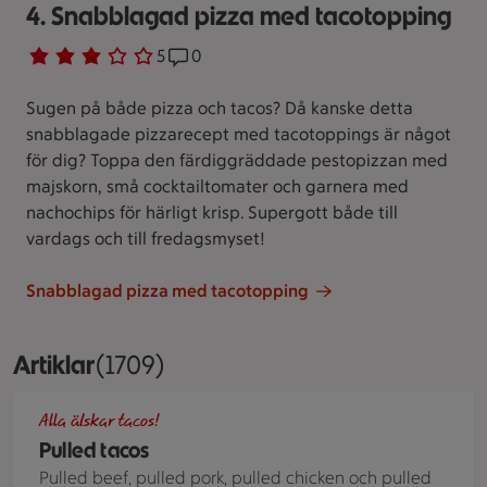
4. Snabblagad pizza med tacotopping
Betyg 3 av 5.
5 personer har röstat
5
Receptet har 0 kommentarer
0
Sugen på både pizza och tacos? Då kanske detta
snabblagade pizzarecept med tacotoppings är något
för dig? Toppa den färdiggräddade pestopizzan med
majskorn, små cocktailtomater och garnera med
nachochips för härligt krisp. Supergott både till
vardags och till fredagsmyset!
Snabblagad pizza med tacotopping
Artiklar
Visar 1709 stycken
(1709)
En skål med pulled beef och två stekta tortillatacos med fyl
Alla älskar tacos!
Pulled tacos
Pulled beef, pulled pork, pulled chicken och pulled