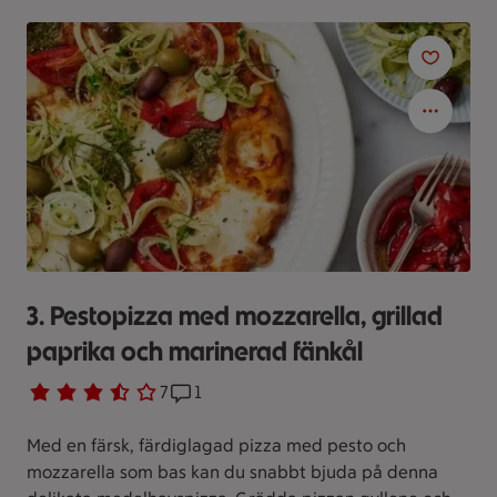
3. Pestopizza med mozzarella, grillad
paprika och marinerad fänkål
Betyg 3.7 av 5.
7 personer har röstat
7
Receptet har 1 kommentarer
1
Med en färsk, färdiglagad pizza med pesto och
mozzarella som bas kan du snabbt bjuda på denna