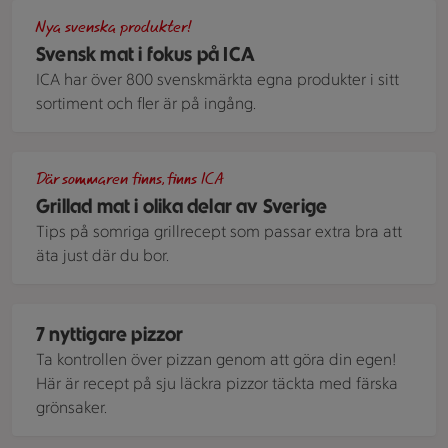
ICAs varuparad med ICAse egna märkesvaror.
Nya svenska produkter!
Svensk mat i fokus på ICA
ICA har över 800 svenskmärkta egna produkter i sitt
sortiment och fler är på ingång.
En somrig tallkrik med grillad makrill som serveras med gri
Där sommaren finns, finns ICA
Grillad mat i olika delar av Sverige
Tips på somriga grillrecept som passar extra bra att
äta just där du bor.
Pizza toppad med ruccola.
7 nyttigare pizzor
Ta kontrollen över pizzan genom att göra din egen!
Här är recept på sju läckra pizzor täckta med färska
grönsaker.