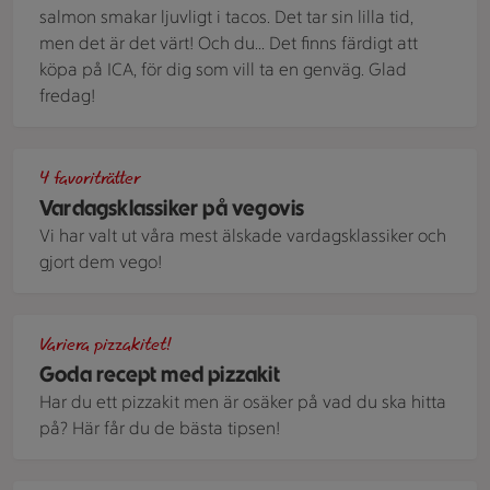
salmon smakar ljuvligt i tacos. Det tar sin lilla tid,
men det är det värt! Och du... Det finns färdigt att
köpa på ICA, för dig som vill ta en genväg. Glad
fredag!
Ett bord med en förpackning vegofalafel och en förpackning 
4 favoriträtter
Vardagsklassiker på vegovis
Vi har valt ut våra mest älskade vardagsklassiker och
gjort dem vego!
Pizza med kalkon och vitkål på ett bord av sten
Variera pizzakitet!
Goda recept med pizzakit
Har du ett pizzakit men är osäker på vad du ska hitta
på? Här får du de bästa tipsen!