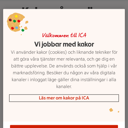
Koka många ägg
Särskilt till påsk och jul äter vi
många goda ägghalvor. Här är
Välkommen till ICA
våra bästa tips för att koka många
Vi jobbar med kakor
ägg på en och samma gång − och
Vi använder kakor (cookies) och liknande tekniker för
få ett gott resultat.
att göra våra tjänster mer relevanta, och ge dig en
bättre upplevelse. De används också som hjälp i vår
Tips: alla recept med
kokt ägg.
marknadsföring. Besöker du någon av våra digitala
Text: Felicia Säwström
kanaler i inloggat läge gäller dina inställningar i alla
kanaler.
Läs mer om kakor på ICA
Storkok för ägg