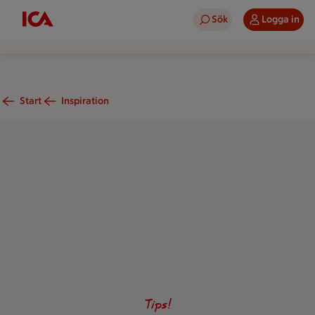
Sök
Logga in
Start
Inspiration
En dekorativ silvertallrik med 6 ägghalvor toppade med en rö
Tips!