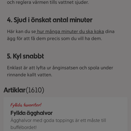
och reglera värmen tills vattnet sjuder.
4. Sjud i önskat antal minuter
Här kan du se
hur många minuter du ska koka
dina
ägg för att få dem precis som du vill ha dem.
5. Kyl snabbt
Enklast är att lyfta ur ånginsatsen och spola under
rinnande kallt vatten.
Artiklar
Visar 1610 stycken
(1610)
Ägghalvor med olika fyllningar och röror.
Fyllda favoriter!
Fyllda ägghalvor
Ägghalvor med goda toppings är ett måste till
buffébordet!