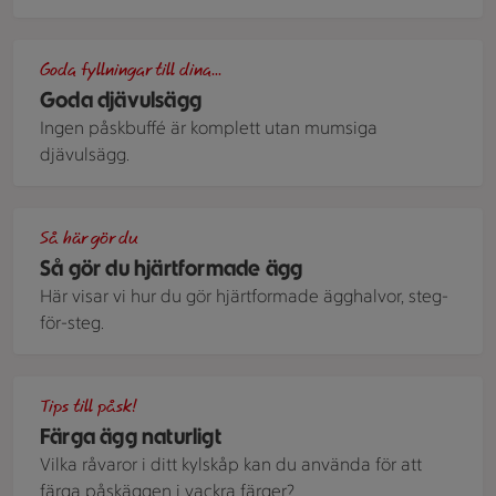
Deviled eggs.
Goda fyllningar till dina...
Goda djävulsägg
Ingen påskbuffé är komplett utan mumsiga
djävulsägg.
Hjärtformad ägghalva
Så här gör du
Så gör du hjärtformade ägg
Här visar vi hur du gör hjärtformade ägghalvor, steg-
för-steg.
Färgade ägg
Tips till påsk!
Färga ägg naturligt
Vilka råvaror i ditt kylskåp kan du använda för att
färga påskäggen i vackra färger?