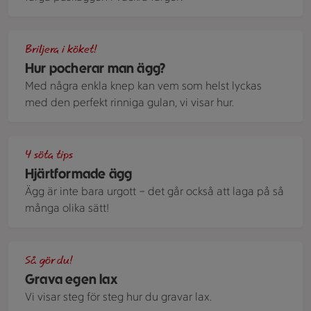
Ett pocherat ägg på stekt sparris, Brevid ligger en tyggserve
Briljera i köket!
Hur pocherar man ägg?
Med några enkla knep kan vem som helst lyckas
med den perfekt rinniga gulan, vi visar hur.
Två rostmackor med hjärtformade stekta ägg på toppen.
4 söta tips
Hjärtformade ägg
Ägg är inte bara urgott − det går också att laga på så
många olika sätt!
Gravad lax på en plåt.
Så gör du!
Grava egen lax
Vi visar steg för steg hur du gravar lax.