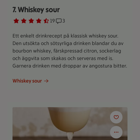
7. Whiskey sour
Betyg 4.3 av 5.
19 personer har röstat
19
Receptet har 3 kommentarer
3
Ett enkelt drinkrecept på klassisk whiskey sour.
Den utsökta och sötsyrliga drinken blandar du av
bourbon whiskey, färskpressad citron, sockerlag
och äggvita som skakas och serveras med is.
Garnera drinken med droppar av angostura bitter.
Whiskey sour