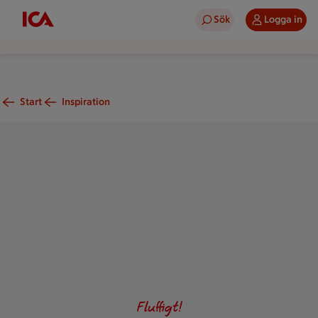
Sök
Logga in
Start
Inspiration
Två gröna drinkar med en generös skumkrona. Toppade med b
Fluffigt!