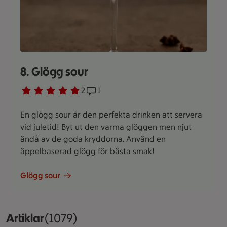
8. Glögg sour
Betyg 5 av 5.
2 personer har röstat
2
Receptet har 1 kommentarer
1
En glögg sour är den perfekta drinken att servera
vid juletid! Byt ut den varma glöggen men njut
ändå av de goda kryddorna. Använd en
äppelbaserad glögg för bästa smak!
Glögg sour
Artiklar
Visar 1079 stycken
(1079)