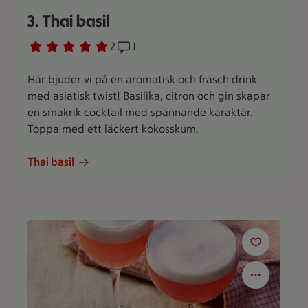
3. Thai basil
Betyg 5 av 5.
2 personer har röstat
2
Receptet har 1 kommentarer
1
Här bjuder vi på en aromatisk och fräsch drink
med asiatisk twist! Basilika, citron och gin skapar
en smakrik cocktail med spännande karaktär.
Toppa med ett läckert kokosskum.
Thai basil