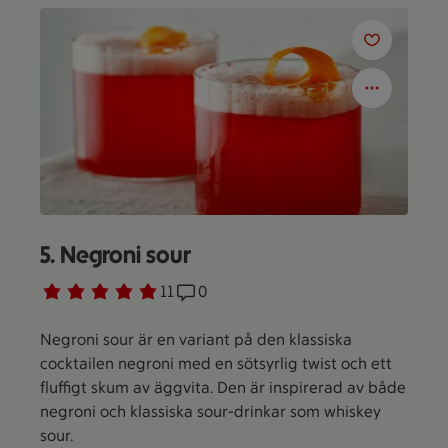
5. Negroni sour
Betyg 5 av 5.
11 personer har röstat
11
Receptet har 0 kommentarer
0
Negroni sour är en variant på den klassiska
cocktailen negroni med en sötsyrlig twist och ett
fluffigt skum av äggvita. Den är inspirerad av både
negroni och klassiska sour-drinkar som whiskey
sour.