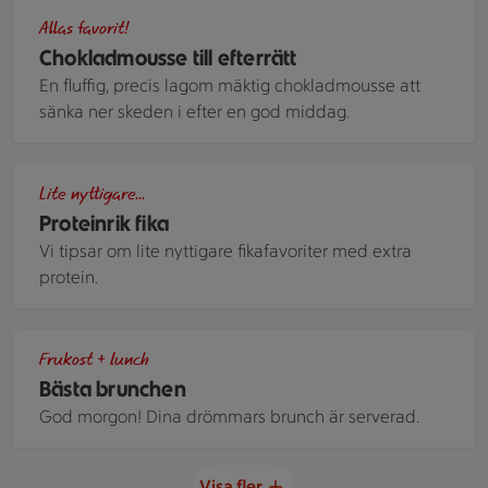
Chokladmousse till efterrätt
Allas favorit!
Chokladmousse till efterrätt
En fluffig, precis lagom mäktig chokladmousse att
sänka ner skeden i efter en god middag.
Chokladbollar på ett fat och en blå servett intill.
Lite nyttigare...
Proteinrik fika
Vi tipsar om lite nyttigare fikafavoriter med extra
protein.
Ett bord med en röd- och vitrutig bordsduk med två tallrikar
Frukost + lunch
Bästa brunchen
God morgon! Dina drömmars brunch är serverad.
Visa fler