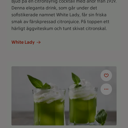
Bjud på en citronsyrlig cocktail med anor från 1919.
Denna eleganta drink, som går under det
sofistikerade namnet White Lady, får sin friska
smak av färskpressad citronjuice. På toppen ett
härligt äggviteskum och tunt skivat citronskal.
White Lady