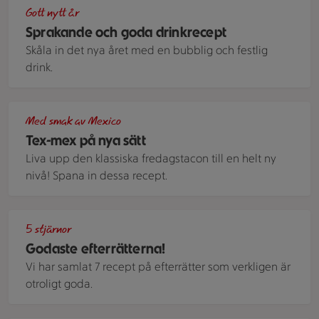
Massor av färglada drinkar i olika färger och glas och ett fat
Gott nytt år
Sprakande och goda drinkrecept
Skåla in det nya året med en bubblig och festlig
drink.
Laxtacos med grönsaker, tortillachips och picklad rödlök
Med smak av Mexico
Tex-mex på nya sätt
Liva upp den klassiska fredagstacon till en helt ny
nivå! Spana in dessa recept.
Banoffeepaj i pajform. Pajskal, dulce de leche och banansk
5 stjärnor
Godaste efterrätterna!
Vi har samlat 7 recept på efterrätter som verkligen är
otroligt goda.