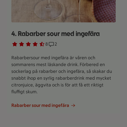
4. Rabarber sour med ingefära
Betyg 4.6 av 5.
8 personer har röstat
8
Receptet har 2 kommentarer
2
Rabarbersour med ingefära är våren och
sommarens mest läskande drink. Förbered en
sockerlag på rabarber och ingefära, så skakar du
snabbt ihop en syrlig rabarberdrink med mycket
citronjuice, äggvita och is för att få ett riktigt
fluffigt skum.
Rabarber sour med ingefära