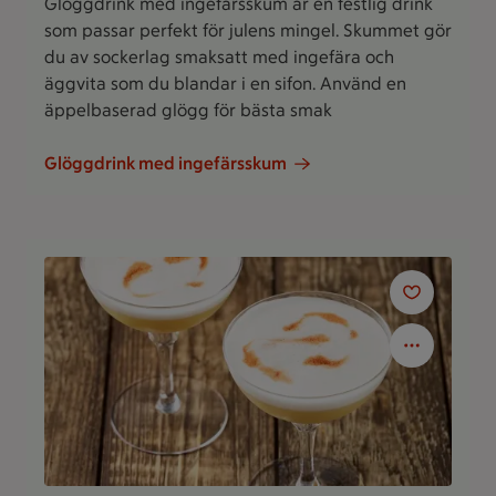
Glöggdrink med ingefärsskum är en festlig drink
som passar perfekt för julens mingel. Skummet gör
du av sockerlag smaksatt med ingefära och
äggvita som du blandar i en sifon. Använd en
äppelbaserad glögg för bästa smak
Glöggdrink med ingefärsskum