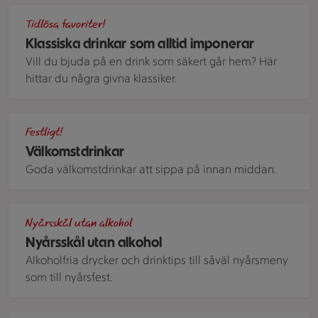
Två låga drinkglas fyllda med drinken negroni och dekorera
Tidlösa favoriter!
Klassiska drinkar som alltid imponerar
Vill du bjuda på en drink som säkert går hem? Här
hittar du några givna klassiker.
Fem coupeglas på hög fot fyllda med en drink som har lite äg
Festligt!
Välkomstdrinkar
Goda välkomstdrinkar att sippa på innan middan.
Två champagneglas med mousserande dryck skålar.
Nyårsskål utan alkohol
Nyårsskål utan alkohol
Alkoholfria drycker och drinktips till såväl nyårsmeny
som till nyårsfest.