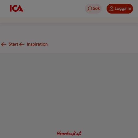
Sök
Logga in
Start
Inspiration
Små efterrättspajer med rosa blodapelsincurd toppad med vit,
Hembakat