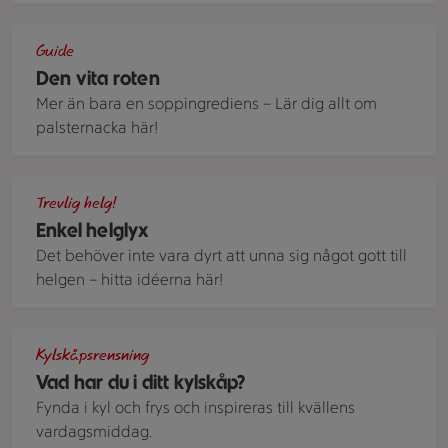
Rotfrukten palsternacka i olika form; hel, skalad, hyvlad.
Guide
Den vita roten
Mer än bara en soppingrediens – Lär dig allt om
palsternacka här!
En traktörpanna med en krämig gryta med lax, vita bönor oc
Trevlig helg!
Enkel helglyx
Det behöver inte vara dyrt att unna sig något gott till
helgen – hitta idéerna här!
En bild på innehållet i ett kylskåp, bland annat en falukorv, l
Kylskåpsrensning
Vad har du i ditt kylskåp?
Fynda i kyl och frys och inspireras till kvällens
vardagsmiddag.