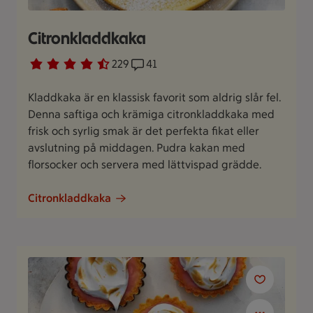
Citronkladdkaka
Betyg 4.6 av 5.
229 personer har röstat
229
Receptet har 41 kommentarer
41
Kladdkaka är en klassisk favorit som aldrig slår fel.
Denna saftiga och krämiga citronkladdkaka med
frisk och syrlig smak är det perfekta fikat eller
avslutning på middagen. Pudra kakan med
florsocker och servera med lättvispad grädde.
Citronkladdkaka