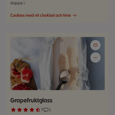
doppa i.
Cookies med vit choklad och lime
Grapefruktglass
Betyg 4.3 av 5.
7 personer har röstat
7
Receptet har 1 kommentarer
1