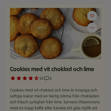
Cookies med vit choklad och lime
Betyg 4.1 av 5.
16 personer har röstat
16
Receptet har 6 kommentarer
6
Cookies med vit choklad och lime är krispiga och
saftiga kakor med en härlig sötma från chokladen
och fräsch syrlighet från lime. Servera tillsammans
med en kopp kaffe eller kanske ett glas mjölk att