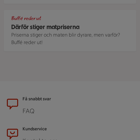
En illustrerad bild över en pansarvagn som skjuter eld och 
Buffé reder ut
Därför stiger matpriserna
Priserna stiger och maten blir dyrare, men varför?
Buffé reder ut!
Sidfot
Få snabbt svar
FAQ
Kundservice