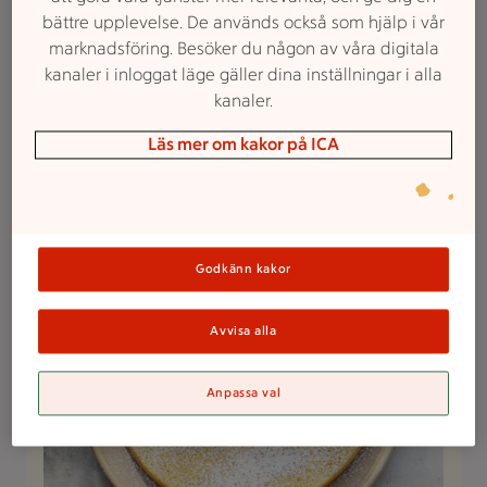
bättre upplevelse. De används också som hjälp i vår
marknadsföring. Besöker du någon av våra digitala
kanaler i inloggat läge gäller dina inställningar i alla
kanaler.
Syrliga och söta recept
Läs mer om kakor på ICA
Välj mellan goda bakverk och desserter med smak av
citrus.
Godkänn kakor
Avvisa alla
Anpassa val