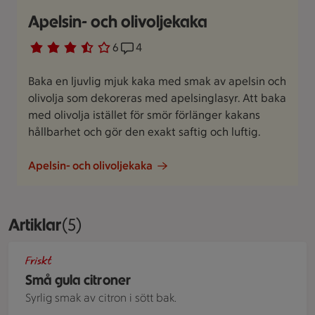
Apelsin- och olivoljekaka
Betyg 3.7 av 5.
6 personer har röstat
6
Receptet har 4 kommentarer
4
Baka en ljuvlig mjuk kaka med smak av apelsin och
olivolja som dekoreras med apelsinglasyr. Att baka
med olivolja istället för smör förlänger kakans
hållbarhet och gör den exakt saftig och luftig.
Apelsin- och olivoljekaka
Artiklar
Visar 5 stycken
(5)
En tallrik med en ljusgul citronkladdkaka pudrad med florsock
Friskt
Små gula citroner
Syrlig smak av citron i sött bak.