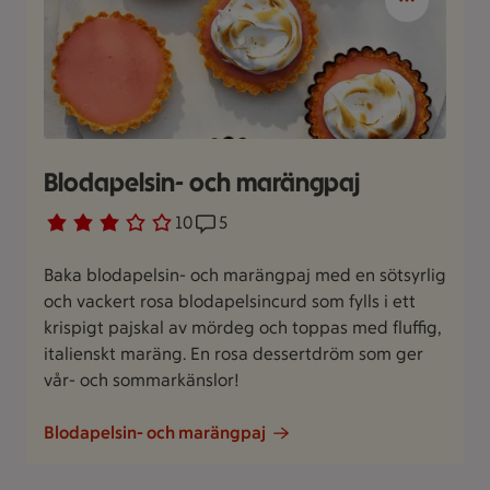
Blodapelsin- och marängpaj
Betyg 2.9 av 5.
10 personer har röstat
10
Receptet har 5 kommentarer
5
Baka blodapelsin- och marängpaj med en sötsyrlig
och vackert rosa blodapelsincurd som fylls i ett
krispigt pajskal av mördeg och toppas med fluffig,
italienskt maräng. En rosa dessertdröm som ger
vår- och sommarkänslor!
Blodapelsin- och marängpaj