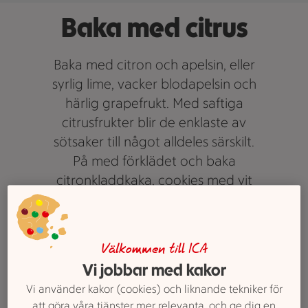
Baka med citrus
Baka med citron och apelsin, eller
syrlig lime, vacker blodapelsin och
härlig grapefrukt. Med saftiga
citrusfrukter blir de enklaste av
sötsaker till något alldeles särskilt.
På med förklädet och baka
citronkladdkaka, cookies med vit
choklad och lime eller apelsin- och
olivoljekaka.
Tips: Inspireras av salta
recept med
Välkommen till ICA
citron
Vi jobbar med kakor
Text Josefine Nyberg Recept Sofia Nilsson Styling Linda Berlin Foto
Vi använder kakor (cookies) och liknande tekniker för
Lennart Weibull
att göra våra tjänster mer relevanta, och ge dig en