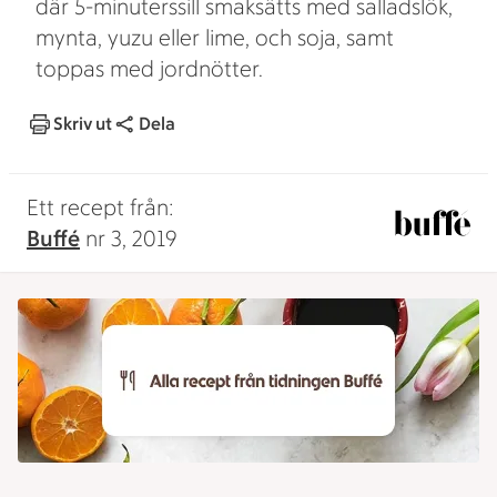
där 5-minuterssill smaksätts med salladslök,
mynta, yuzu eller lime, och soja, samt
toppas med jordnötter.
Skriv ut
Dela
Ett recept från:
Buffé
nr 3, 2019