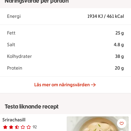
Näringsvärde per portion
Energi
1934 KJ / 461 kCal
Fett
25 g
Salt
4.8 g
Kolhydrater
38 g
Protein
20 g
Läs mer om näringsvärden
Testa liknande recept
Srirachasill
Srirachasill
92
Betyg 2.7 av 5.
92 personer har röstat