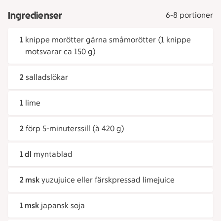
Ingredienser
6-8 portioner
1
knippe morötter gärna småmorötter (1 knippe
motsvarar ca 150 g)
2
salladslökar
1
lime
2
förp 5-minuterssill (à 420 g)
1 dl
myntablad
2 msk
yuzujuice eller färskpressad limejuice
1 msk
japansk soja