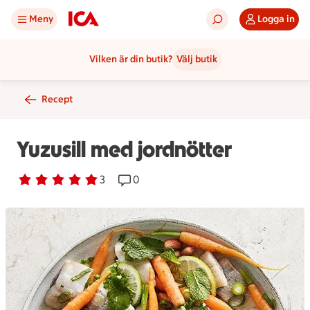
Meny
Logga in
Vilken är din butik?
Välj butik
Recept
Yuzusill med jordnötter
Betyg 5 av 5.
3 personer har röstat
3
Receptet har 0 kommentarer
0