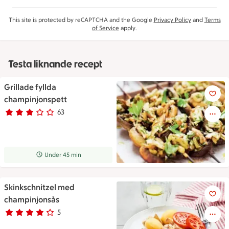
This site is protected by reCAPTCHA and the Google
Privacy Policy
and
Terms
of Service
apply.
Testa liknande recept
Grillade fyllda
Grillade fyllda champinjonspe
champinjonspett
63
Betyg 2.9 av 5.
63 personer har röstat
Receptet tar Under 45 min att tillaga
Under 45 min
Skinkschnitzel med
Skinkschnitzel med champinjo
champinjonsås
5
Betyg 4 av 5.
5 personer har röstat