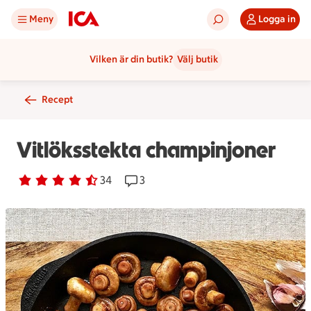
Meny
Logga in
Vilken är din butik?
Välj butik
Recept
Vitlöksstekta champinjoner
Betyg 4.6 av 5.
34 personer har röstat
34
Receptet har 3 kommentarer
3