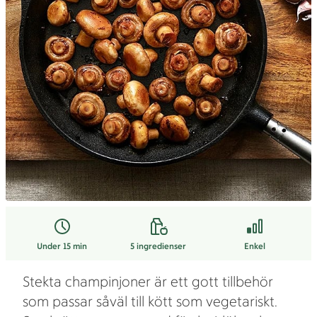
Under 15 min
5
ingredienser
Enkel
Stekta champinjoner är ett gott tillbehör
som passar såväl till kött som vegetariskt.