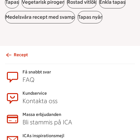
Tapas
Vegetarisk piroger
Rostad vitlök
Enkla tapas
Medelsvåra recept med svamp
Tapas nyår
Recept
Sidfot
Få snabbt svar
FAQ
Kundservice
Kontakta oss
Massa erbjudanden
Bli stammis på ICA
ICAs inspirationsmejl