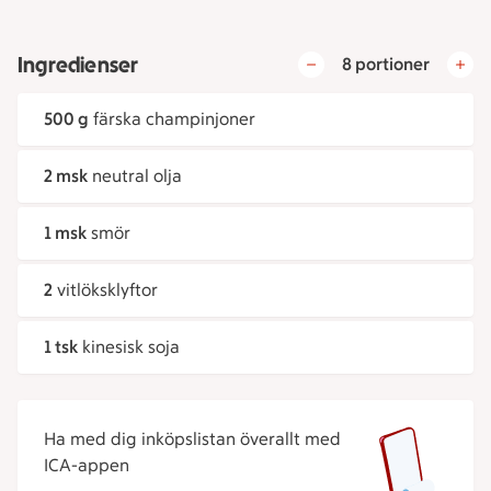
Ingredienser
8 portioner
500 g
färska champinjoner
2 msk
neutral olja
1 msk
smör
2
vitlöksklyftor
1 tsk
kinesisk soja
Ha med dig inköpslistan överallt med
ICA-appen