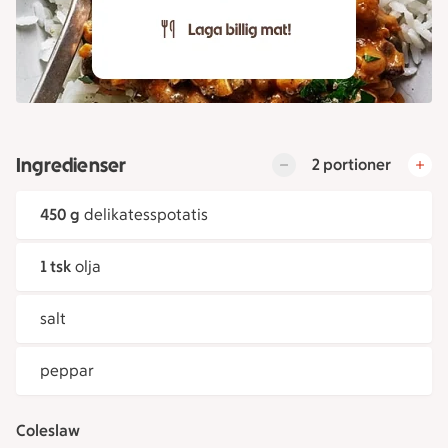
Ingredienser
2 portioner
450 g
delikatesspotatis
1 tsk
olja
salt
peppar
Coleslaw