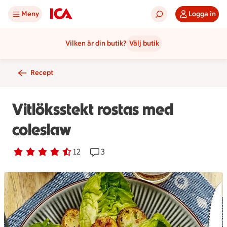
Meny
Logga in
Vilken är din butik?
Välj butik
Recept
Vitlöksstekt rostas med
coleslaw
Betyg 4.2 av 5.
12 personer har röstat
12
Receptet har 3 kommentarer
3