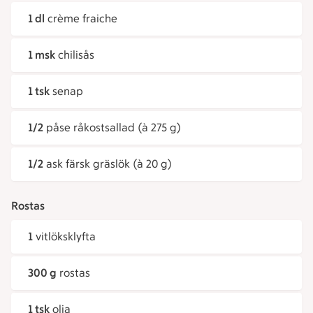
1 dl
crème fraiche
1 msk
chilisås
1 tsk
senap
1/2
påse råkostsallad (à 275 g)
1/2
ask färsk gräslök (à 20 g)
Rostas
1
vitlöksklyfta
300 g
rostas
1 tsk
olja