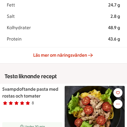
Fett
24.7 g
Salt
2.8 g
Kolhydrater
48.9 g
Protein
43.6 g
Läs mer om näringsvärden
Testa liknande recept
Svampdoftande pasta med
Svampdoftande pasta med ros
rostas och tomater
8
Betyg 4.9 av 5.
8 personer har röstat
Receptet tar Under 30 min att tillaga
Under 30 min