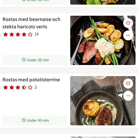
Rostas med bearnaise och
Rostas med bearnaise och stek
stekta haricots verts
19
Betyg 4 av 5.
19 personer har röstat
Receptet tar Under 30 min att tillaga
Under 30 min
Rostas med potatisterrine
Rostas med potatisterrine
3
Betyg 3.7 av 5.
3 personer har röstat
Receptet tar Under 45 min att tillaga
Under 45 min