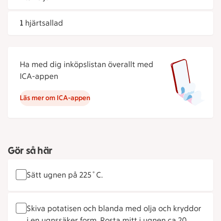
1
hjärtsallad
Ha med dig inköpslistan överallt med
ICA-appen
Läs mer om ICA-appen
Gör så här
Sätt ugnen på 225˚C.
Skiva potatisen och blanda med olja och kryddor
i en ugnssäker form. Rosta mitt i ugnen ca 20