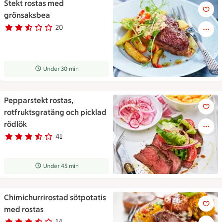
Stekt rostas med
Stekt rostas med grönsaksbea
grönsaksbea
20
Betyg 2.7 av 5.
20 personer har röstat
Receptet tar Under 30 min att tillaga
Under 30 min
Pepparstekt rostas,
Pepparstekt rostas, rotfruktsg
rotfruktsgratäng och picklad
rödlök
41
Betyg 3.5 av 5.
41 personer har röstat
Receptet tar Under 45 min att tillaga
Under 45 min
Chimichurrirostad sötpotatis
Chimichurrirostad sötpotatis 
med rostas
14