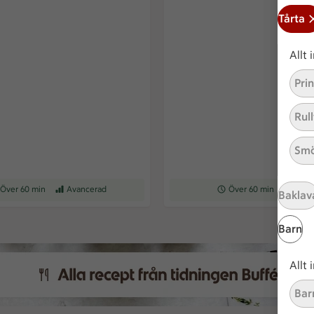
Tårta
Allt
Pri
Rull
Smö
eptet tar Över 60 min att tillaga
Över 60 min
Receptet har Avancerad svårighetsgrad
Avancerad
Receptet tar Över 60 min at
Över 60 min
Recepte
Med
Baklav
Barn
Allt
Bar