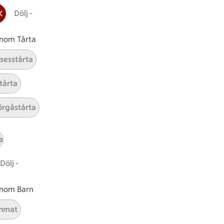
Dölj -
 inom Tårta
nsesstårta
tårta
rgåstårta
t tillaga
t har Medel svårighetsgrad
el
Receptet tar Över 60 min att tillaga
Över 60 min
Receptet har Avancerad svårighets
Avancerad
a
Dölj -
 inom Barn
nmat