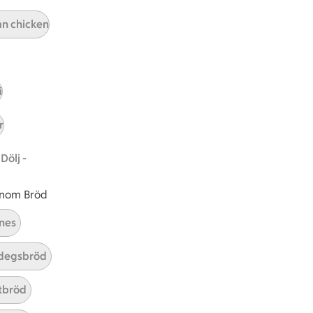
an chicken
i
ICAs inspirationsmejl
A
Prenumerera
r
Hållbarhet
Dölj -
ICA Stiftelsen
 inom Bröd
En god morgondag
nes
Kundservice
degsbröd
Reklamera
Återkallelser
tbröd
Spärra eller beställ nytt ICA-kort