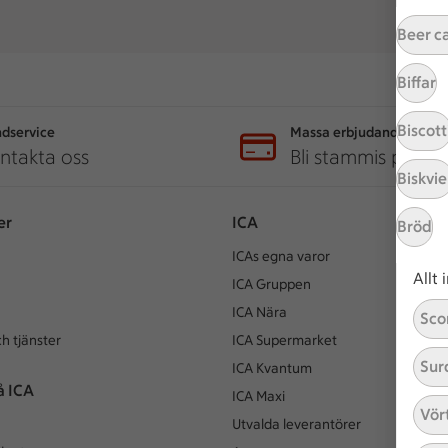
Beer c
Biffar
Biscott
dservice
Massa erbjudanden
ntakta oss
Bli stammis på IC
Biskvie
er
ICA
Bröd
ICAs egna varor
Allt
ICA Gruppen
ICA Nära
Sco
h tjänster
ICA Supermarket
Sur
ICA Kvantum
å ICA
ICA Maxi
Vör
Utvalda leverantörer