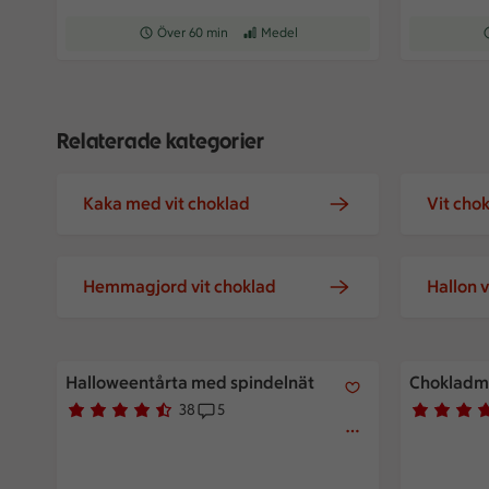
Receptet tar Över 60 min att tillaga
Över 60 min
Receptet har Medel svårighetsgrad
Medel
R
Relaterade kategorier
Kaka med vit choklad
Vit cho
Hemmagjord vit choklad
Hallon v
Halloweentårta med spindelnät
Chokladmo
Halloweentårta med spindelnät
Chokladm
38
5
Betyg 4.3 av 5.
38 personer har röstat
Receptet har 5 kommentarer
Betyg 4.2 
9 personer