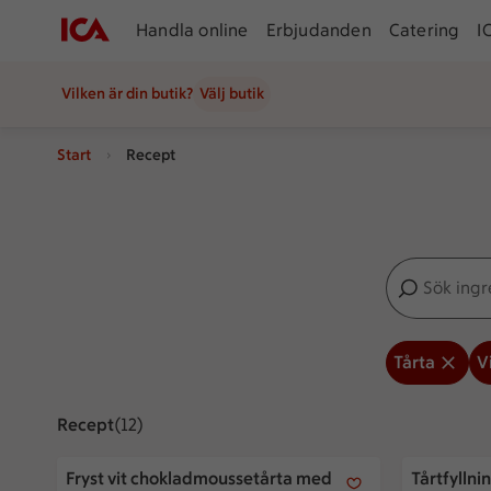
Handla online
Erbjudanden
Catering
I
Vilken är din butik?
Välj butik
Start
Recept
Sök ingredien
Inga förslag
Tårta
V
Recept
Visar 12 stycken
(12)
Fryst vit chokladmoussetårta med passionsfrukt
Tårtfyllnin
Fryst vit chokladmoussetårta med
Tårtfyllni