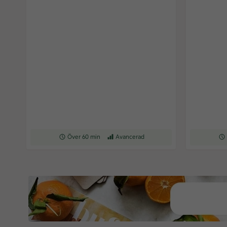
Receptet tar Över 60 min att tillaga
Över 60 min
Receptet har Avancerad svårighetsgrad
Avancerad
Rec