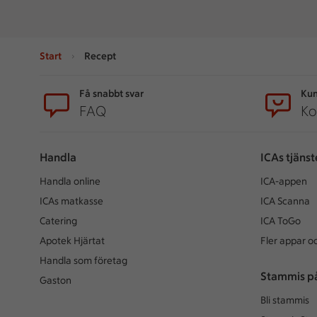
Start
Recept
Sidfot
Få snabbt svar
Kun
FAQ
Ko
Handla
ICAs tjänst
Handla online
ICA-appen
ICAs matkasse
ICA Scanna
Catering
ICA ToGo
Apotek Hjärtat
Fler appar oc
Handla som företag
Stammis p
Gaston
Bli stammis