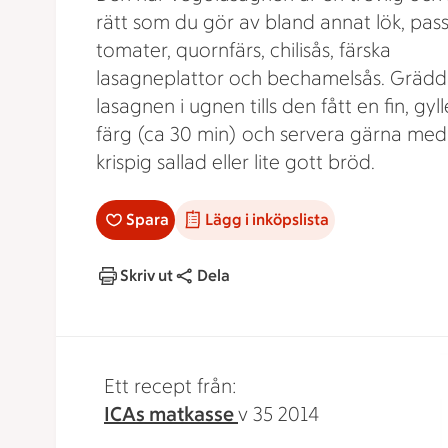
rätt som du gör av bland annat lök, pas
tomater, quornfärs, chilisås, färska
lasagneplattor och bechamelsås. Gräd
lasagnen i ugnen tills den fått en fin, gyl
färg (ca 30 min) och servera gärna med
krispig sallad eller lite gott bröd.
Spara
Lägg i inköpslista
Skriv ut
Dela
Ett recept från:
ICAs matkasse
v 35 2014