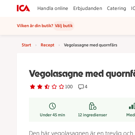
Handla online
Erbjudanden
Catering
I
Vilken är din butik?
Välj butik
Start
Recept
Vegolasagne med quornfärs
Vegolasagne med quornf
Betyg 2.5 av 5.
100 personer har röstat
100
Receptet har 4 kommenta
4
Under 45 min
12
ingredienser
Med
Den här vegolasagnen är en trevlig och