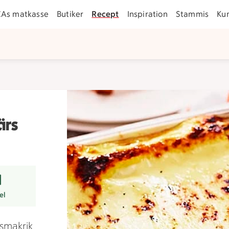
CAs matkasse
Butiker
Recept
Inspiration
Stammis
Ku
ärs
rer
el
 smakrik