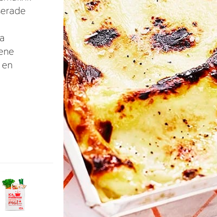
serade
da
lene
 en