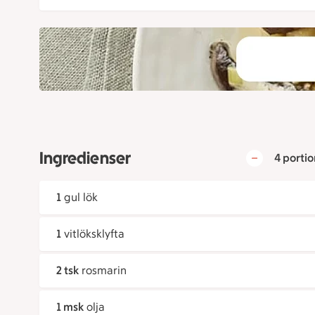
Ingredienser
4 portio
1
gul lök
1
vitlöksklyfta
2 tsk
rosmarin
1 msk
olja