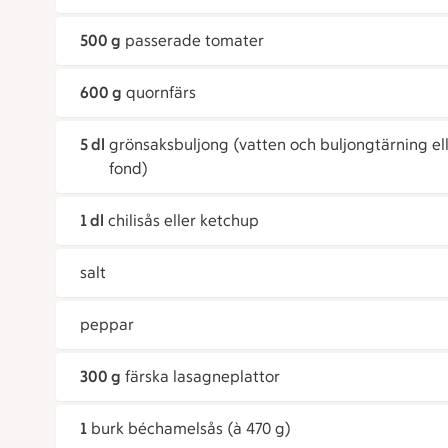
500 g
passerade tomater
600 g
quornfärs
5 dl
grönsaksbuljong (vatten och buljongtärning el
fond)
1 dl
chilisås eller ketchup
salt
peppar
300 g
färska lasagneplattor
1
burk béchamelsås (à 470 g)