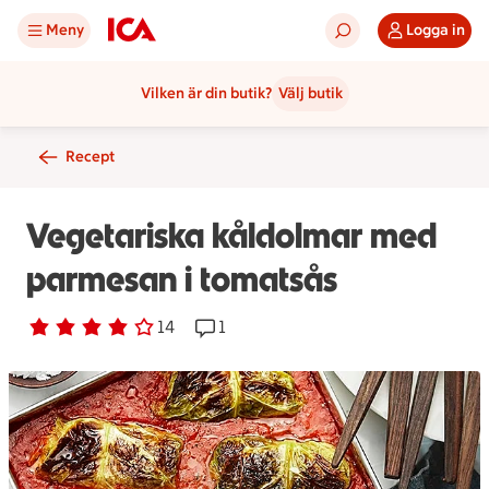
Meny
Logga in
Vilken är din butik?
Välj butik
Recept
Vegetariska kåldolmar med
parmesan i tomatsås
Betyg 3.9 av 5.
14 personer har röstat
14
Receptet har 1 kommentarer
1