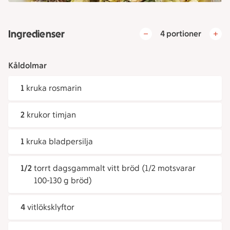
Ingredienser
4 portioner
Kåldolmar
1
kruka rosmarin
2
krukor timjan
1
kruka bladpersilja
1/2
torrt dagsgammalt vitt bröd (1/2 motsvarar
100-130 g bröd)
4
vitlöksklyftor