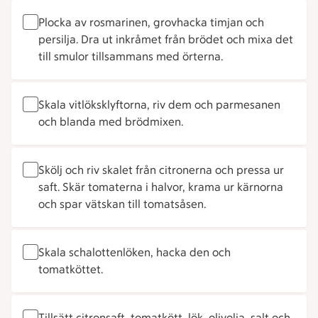
Plocka av rosmarinen, grovhacka timjan och
persilja. Dra ut inkråmet från brödet och mixa det
till smulor tillsammans med örterna.
Skala vitlöksklyftorna, riv dem och parmesanen
och blanda med brödmixen.
Skölj och riv skalet från citronerna och pressa ur
saft. Skär tomaterna i halvor, krama ur kärnorna
och spar vätskan till tomatsåsen.
Skala schalottenlöken, hacka den och
tomatköttet.
Tillsätt citronsaft, tomatkött, lök, olivolja, salt och