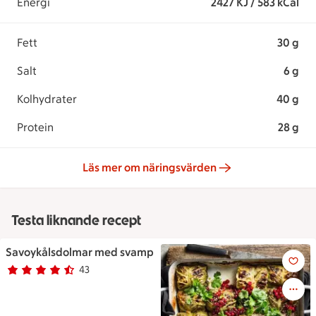
Energi
2427 KJ / 583 kCal
Fett
30 g
Salt
6 g
Kolhydrater
40 g
Protein
28 g
Läs mer om näringsvärden
Testa liknande recept
Savoykålsdolmar med svamp
Savoykålsdolmar med svamp
43
Betyg 4.2 av 5.
43 personer har röstat