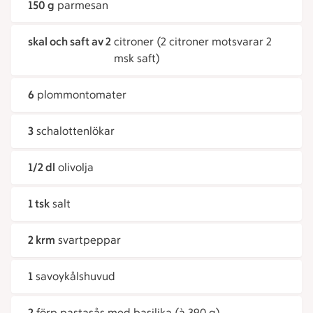
150 g
parmesan
skal och saft av 2
citroner (2 citroner motsvarar 2
msk saft)
6
plommontomater
3
schalottenlökar
1/2 dl
olivolja
1 tsk
salt
2 krm
svartpeppar
1
savoykålshuvud
2
förp pastasås med basilika (à 390 g)